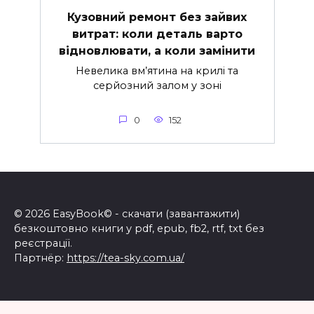
Кузовний ремонт без зайвих
витрат: коли деталь варто
відновлювати, а коли замінити
Невелика вм’ятина на крилі та
серйозний залом у зоні
0
152
© 2026 EasyBook© - скачати (завантажити)
безкоштовно книги у pdf, epub, fb2, rtf, txt без
реєстрації.
Партнёр:
https://tea-sky.com.ua/