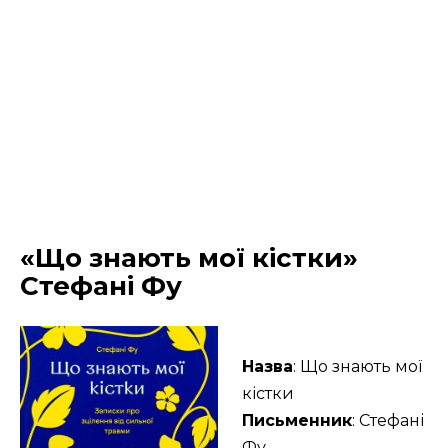
«Що знають мої кістки»
Стефані Фу
Назва
: Що знають мої
кістки
Письменник
: Стефані
Фу