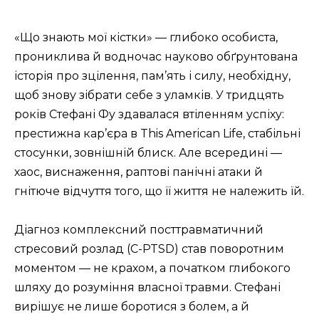
«Що знають мої кістки» — глибоко особиста,
прониклива й водночас науково обґрунтована
історія про зцілення, пам’ять і силу, необхідну,
щоб знову зібрати себе з уламків. У тридцять
років Стефані Фу здавалася втіленням успіху:
престижна кар’єра в This American Life, стабільні
стосунки, зовнішній блиск. Але всередині —
хаос, виснаження, раптові панічні атаки й
гнітюче відчуття того, що її життя не належить їй.
Діагноз комплексний посттравматичний
стресовий розлад (C-PTSD) став поворотним
моментом — не крахом, а початком глибокого
шляху до розуміння власної травми. Стефані
вирішує не лише боротися з болем, а й