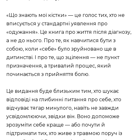
«Що знають мої кістки» — це голос тих, хто не
вписується у стандартні уявлення про
«одужання». Це книга про життя після діагнозу,
а не до нього. Про те, як навчитися бути з
собою, коли «себе» було зруйновано ще в
дитинстві. І про те, що зцілення — не пункт
призначення, а тривалий процес, який
починається з прийняття болю.
Це видання буде близьким тим, хто шукає
відповіді на глибинні питання про себе, хто
відчуває тягар минулого, навіть не завжди
усвідомлюючи, звідки він. Воно допоможе
зрозуміти себе краще — або почути й
підтримати тих, хто живе з травмою поруч із