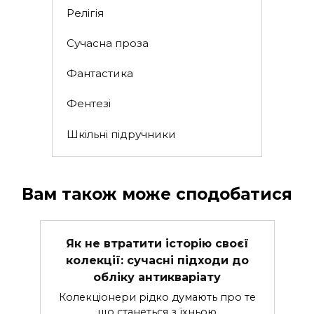
Релігія
Сучасна проза
Фантастика
Фентезі
Шкільні підручники
Вам також може сподобатися
Як не втратити історію своєї
колекції: сучасні підходи до
обліку антикваріату
Колекціонери рідко думають про те
що станеться з їхньою