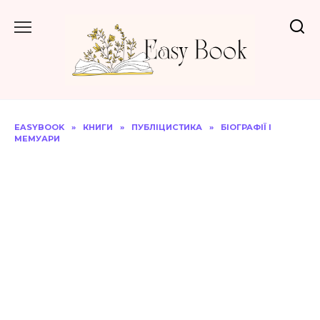
Перейти
до
вмісту
EASYBOOK
»
КНИГИ
»
ПУБЛІЦИСТИКА
»
БІОГРАФІЇ І
МЕМУАРИ