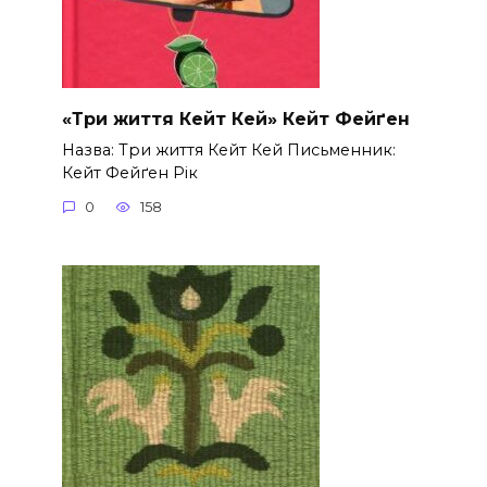
«Три життя Кейт Кей» Кейт Фейґен
Назва: Три життя Кейт Кей Письменник:
Кейт Фейґен Рік
0
158