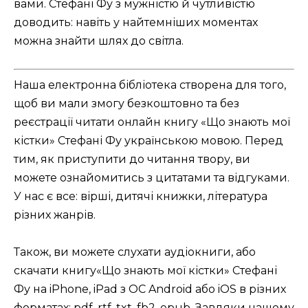
вами. Стефані Фу з мужністю й чутливістю
доводить: навіть у найтемніших моментах
можна знайти шлях до світла.
Наша електронна бібліотека створена для того,
щоб ви мали змогу безкоштовно та без
реєстрації читати онлайн книгу «Що знають мої
кістки» Стефані Фу українською мовою. Перед
тим, як приступити до читання твору, ви
можете ознайомитись з цитатами та відгуками.
У нас є все: вірші, дитячі книжки, література
різних жанрів.
Також, ви можете слухати аудіокниги, або
скачати книгу«Що знають мої кістки» Стефані
Фу на iPhone, iPad з ОС Android або iOS в різних
форматах: pdf, rtf, txt, fb2, epub. Завдяки нашому