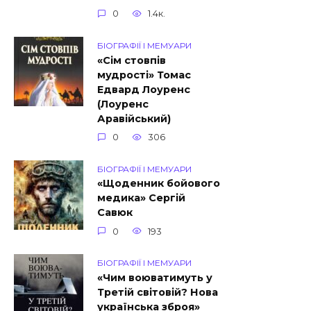
0
1.4к.
БІОГРАФІЇ І МЕМУАРИ
«Сім стовпів
мудрості» Томас
Едвард Лоуренс
(Лоуренс
Аравійський)
0
306
БІОГРАФІЇ І МЕМУАРИ
«Щоденник бойового
медика» Сергій
Савюк
0
193
БІОГРАФІЇ І МЕМУАРИ
«Чим воюватимуть у
Третій світовій? Нова
українська зброя»