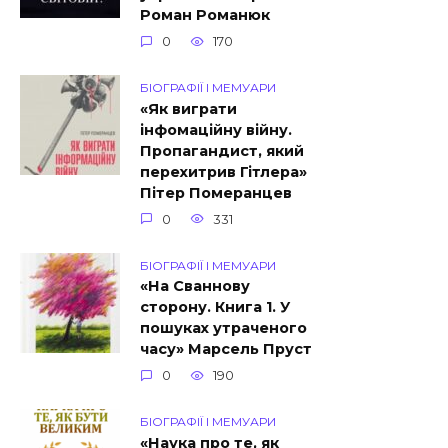
Роман Романюк
0
170
БІОГРАФІЇ І МЕМУАРИ
«Як виграти
інфомаційну війну.
Пропагандист, який
перехитрив Гітлера»
Пітер Померанцев
0
331
БІОГРАФІЇ І МЕМУАРИ
«На Сваннову
сторону. Книга 1. У
пошуках утраченого
часу» Марсель Пруст
0
190
БІОГРАФІЇ І МЕМУАРИ
«Наука про те, як