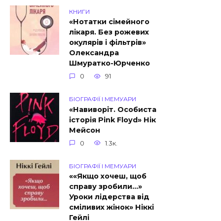
КНИГИ
«Нотатки сімейного
лікаря. Без рожевих
окулярів і фільтрів»
Олександра
Шмуратко-Юрченко
0
91
БІОГРАФІЇ І МЕМУАРИ
«Навиворіт. Особиста
історія Pink Floyd» Нік
Мейсон
0
1.3к.
БІОГРАФІЇ І МЕМУАРИ
««Якщо хочеш, щоб
справу зробили…»
Уроки лідерства від
сміливих жінок» Ніккі
Гейлі