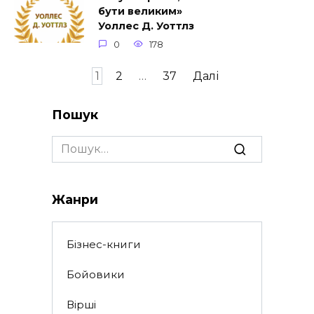
бути великим»
Уоллес Д. Уоттлз
0
178
Пагінація
1
2
…
37
Далі
записів
Пошук
Search
for:
Жанри
Бізнес-книги
Бойовики
Вірші