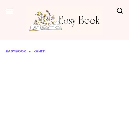
Перейти
до
вмісту
EASYBOOK
»
КНИГИ