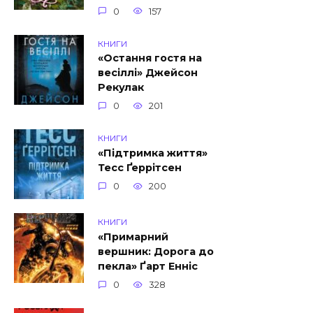
0
157
КНИГИ
«Остання гостя на
весіллі» Джейсон
Рекулак
0
201
КНИГИ
«Підтримка життя»
Тесс Ґеррітсен
0
200
КНИГИ
«Примарний
вершник: Дорога до
пекла» Ґарт Енніс
0
328