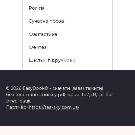
Релігія
Сучасна проза
Фантастика
Фентезі
Шкільні підручники
© 2026 EasyBook© - скачати (завантажити)
безкоштовно книги у pdf, epub, fb2, rtf, txt без
реєстрації.
Партнёр:
https://tea-sky.com.ua/