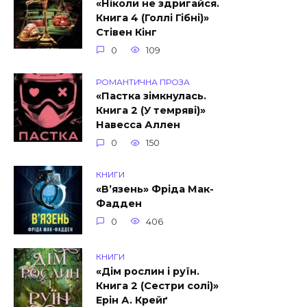
«Ніколи не здригайся.
Книга 4 (Голлі Гібні)»
Стівен Кінг
0
109
РОМАНТИЧНА ПРОЗА
«Пастка зімкнулась.
Книга 2 (У темряві)»
Навесса Аллен
0
150
КНИГИ
«В’язень» Фріда Мак-
Фадден
0
406
КНИГИ
«Дім рослин і руїн.
Книга 2 (Сестри солі)»
Ерін А. Крейґ