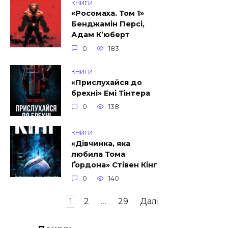
КНИГИ
«Росомаха. Том 1»
Бенджамін Персі,
Адам К’юберт
0
183
КНИГИ
«Прислухайся до
брехні» Емі Тінтера
0
138
КНИГИ
«Дівчинка, яка
любила Тома
Ґордона» Стівен Кінг
0
140
Пагінація
1
2
…
29
Далі
записів