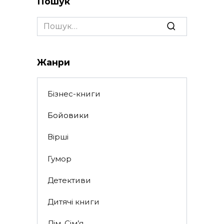
Пошук
Search
for:
Жанри
Бізнес-книги
Бойовики
Вірші
Гумор
Детективи
Дитячі книги
Дім, Сім’я