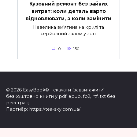
Кузовний ремонт без зайвих
витрат: коли деталь варто
відновлювати, а коли замінити
Невелика вм’ятина на крилі та
серйозний залом у зоні
0
150
© 2026 EasyBook© - скачати (завантажити)
безкоштовно книги у pdf, epub, fb2, rtf, txt без
реєстрації.
Партнёр:
https://tea-sky.com.ua/