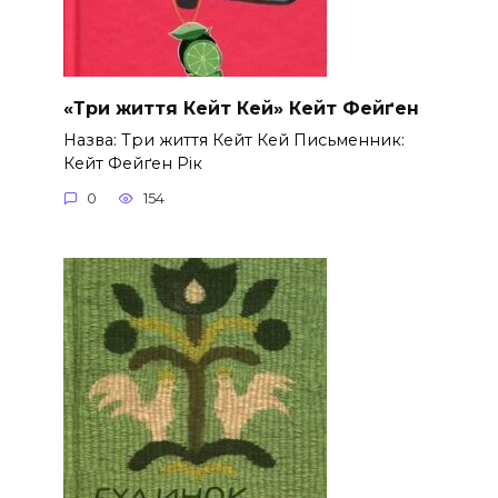
«Три життя Кейт Кей» Кейт Фейґен
Назва: Три життя Кейт Кей Письменник:
Кейт Фейґен Рік
0
154