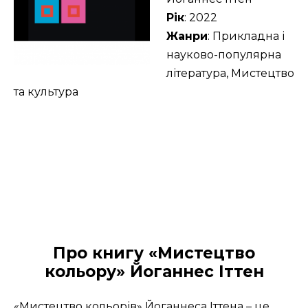
Рік
: 2022
Жанри
: Прикладна і
науково-популярна
література, Мистецтво
та культура
Про книгу «Мистецтво
кольору» Йоганнес Іттен
«Мистецтво кольорів» Йоганнеса Іттена – це