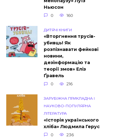
менопаузу» Луїз
Ньюсон
0
160
ДИТЯЧІ КНИГИ
«Вторгнення трусів-
убивць! Як
розпізнавати фейкові
новини,
дезінформацію та
теорії змов» Еліз
Ґравель
0
216
ЗАРУБІЖНА ПРИКЛАДНА І
НАУКОВО-ПОПУЛЯРНА
ЛІТЕРАТУРА
«Історія українського
хліба» Людмила Герус
0
236