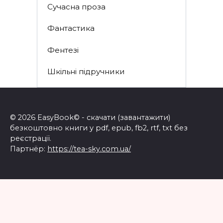
Сучасна проза
Фантастика
Фентезі
Шкільні підручники
© 2026 EasyBook© - скачати (завантажити)
безкоштовно книги у pdf, epub, fb2, rtf, txt без
реєстрації.
Партнёр:
https://tea-sky.com.ua/