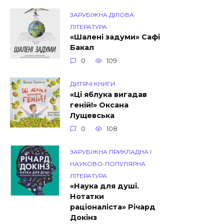
ЗАРУБІЖНА ДІЛОВА
ЛІТЕРАТУРА
«Шалені задуми» Сафі
Бакал
0
109
ДИТЯЧІ КНИГИ
«Ці яблука вигадав
геній!» Оксана
Лущевська
0
108
ЗАРУБІЖНА ПРИКЛАДНА І
НАУКОВО-ПОПУЛЯРНА
ЛІТЕРАТУРА
«Наука для душі.
Нотатки
раціоналіста» Річард
Докінз