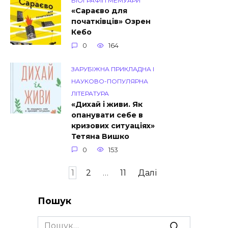
БІОГРАФІЇ І МЕМУАРИ
«Сараєво для
початківців» Озрен
Кебо
0
164
ЗАРУБІЖНА ПРИКЛАДНА І
НАУКОВО-ПОПУЛЯРНА
ЛІТЕРАТУРА
«Дихай і живи. Як
опанувати себе в
кризових ситуаціях»
Тетяна Вишко
0
153
Пагінація
1
2
…
11
Далі
записів
Пошук
Search