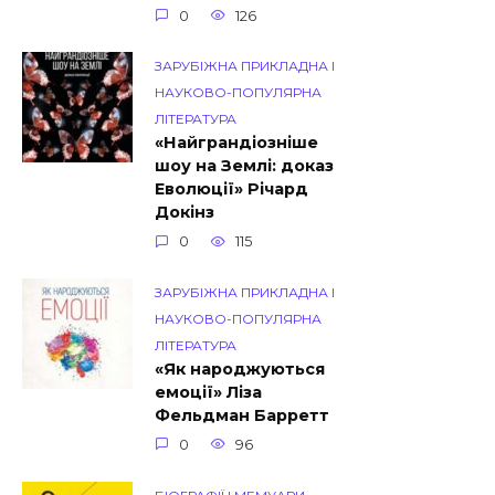
0
126
ЗАРУБІЖНА ПРИКЛАДНА І
НАУКОВО-ПОПУЛЯРНА
ЛІТЕРАТУРА
«Найграндіозніше
шоу на Землі: доказ
Еволюції» Річард
Докінз
0
115
ЗАРУБІЖНА ПРИКЛАДНА І
НАУКОВО-ПОПУЛЯРНА
ЛІТЕРАТУРА
«Як народжуються
емоції» Ліза
Фельдман Барретт
0
96