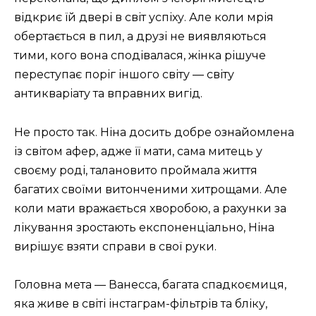
відкриє їй двері в світ успіху. Але коли мрія
обертається в пил, а друзі не виявляються
тими, кого вона сподівалася, жінка рішуче
переступає поріг іншого світу — світу
антикваріату та вправних вигід.
Не просто так. Ніна досить добре ознайомлена
із світом афер, адже її мати, сама митець у
своєму роді, талановито проймала життя
багатих своїми витонченими хитрощами. Але
коли мати вражається хворобою, а рахунки за
лікування зростають експоненціально, Ніна
вирішує взяти справи в свої руки.
Головна мета — Ванесса, багата спадкоємиця,
яка живе в світі інстаграм-фільтрів та бліку,