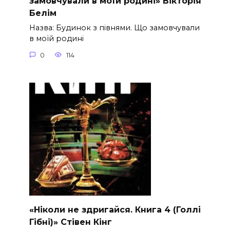
замовчували в моїй родині» Вікторія
Белім
Назва: Будинок з півнями. Що замовчували
в моїй родині
0
114
«Ніколи не здригайся. Книга 4 (Голлі
Гібні)» Стівен Кінг