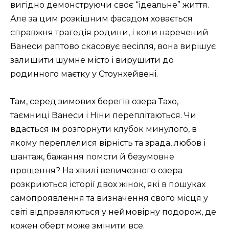
вигідно демонструючи своє “ідеальне” життя.
Але за цим розкішним фасадом ховається
справжня трагедія родини, і коли наречений
Ванеси раптово скасовує весілля, вона вирішує
залишити шумне місто і вирушити до
родинного маєтку у Стоунхейвені.
Там, серед зимових берегів озера Тахо,
таємниці Ванеси і Ніни переплітаються. Чи
вдасться їм розгорнути клубок минулого, в
якому переплелися вірність та зрада, любов і
шантаж, бажання помсти й безумовне
прощення? На хвилі величезного озера
розкриються історії двох жінок, які в пошуках
самопроявлення та визначення свого місця у
світі відправляються у неймовірну подорож, де
кожен оберт може змінити все.