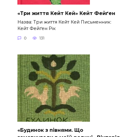
«Три життя Кейт Кей» Кейт Фейґен
Назва: Три життя Кейт Кей Письменник:
Кейт Фейґен Рік
0
131
«Будинок з півнями. Що