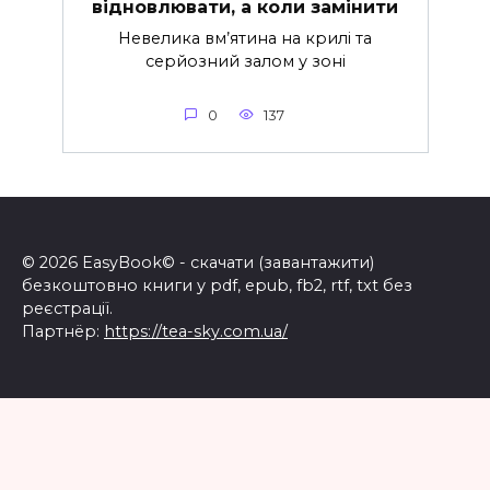
відновлювати, а коли замінити
Невелика вм’ятина на крилі та
серйозний залом у зоні
0
137
© 2026 EasyBook© - скачати (завантажити)
безкоштовно книги у pdf, epub, fb2, rtf, txt без
реєстрації.
Партнёр:
https://tea-sky.com.ua/