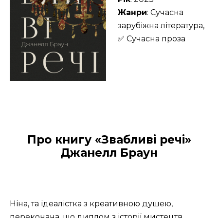
Жанри
: Сучасна
зарубіжна література,
✅ Сучасна проза
Про книгу «Звабливі речі»
Джанелл Браун
Ніна, та ідеалістка з креативною душею,
переконана, що диплом з історії мистецтв