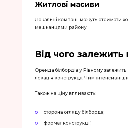
Житлові масиви
Локальні компанії можуть отримати хо
мешканцями району.
Від чого залежить 
Оренда білбордів у Рівному залежить 
локація конструкції. Чим інтенсивніш
Також на ціну впливають:
сторона огляду білборда;
формат конструкції;