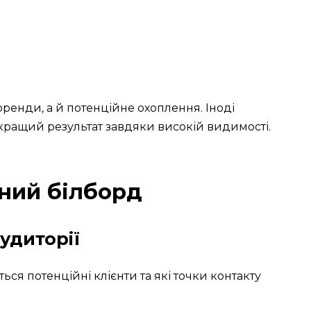
ренди, а й потенційне охоплення. Іноді
ращий результат завдяки високій видимості.
ний білборд
удиторії
ься потенційні клієнти та які точки контакту