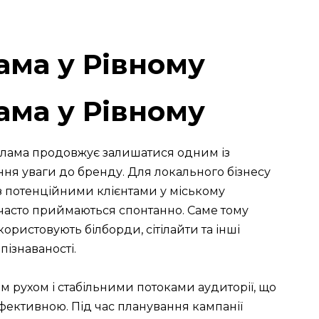
ама у Рівному
ама у Рівному
клама продовжує залишатися одним із
я уваги до бренду. Для локального бізнесу
з потенційними клієнтами у міському
часто приймаються спонтанно. Саме тому
ористовують білборди, сітілайти та інші
пізнаваності.
м рухом і стабільними потоками аудиторії, що
ективною. Під час планування кампанії