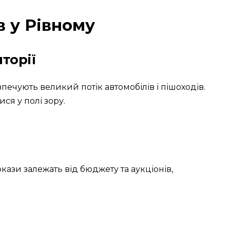
в у Рівному
торії
зпечують великий потік автомобілів і пішоходів.
ся у полі зору.
окази залежать від бюджету та аукціонів,