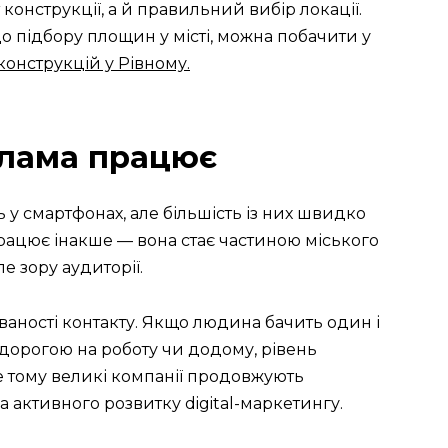
онструкції, а й правильний вибір локації.
до підбору площин у місті, можна побачити у
онструкцій у Рівному.
клама працює
у смартфонах, але більшість із них швидко
працює інакше — вона стає частиною міського
е зору аудиторії.
аності контакту. Якщо людина бачить один і
 дорогою на роботу чи додому, рівень
е тому великі компанії продовжують
а активного розвитку digital-маркетингу.