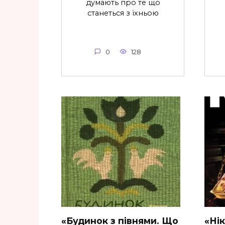
думають про те що
станеться з їхньою
0
128
«Будинок з півнями. Що
«Ні