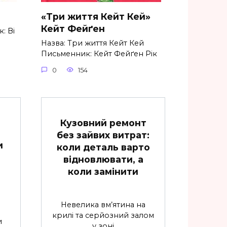
«Три життя Кейт Кей»
Кейт Фейґен
: Ві
Назва: Три життя Кейт Кей
Письменник: Кейт Фейґен Рік
0
154
Кузовний ремонт
без зайвих витрат:
и
коли деталь варто
відновлювати, а
коли замінити
Невелика вм’ятина на
крилі та серйозний залом
и
у зоні