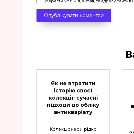
Зберегти моє ім'я, e-mail, та адресу сайту 
В
Як не втратити
історію своєї
колекції: сучасні
підходи до обліку
антикваріату
Колекціонери рідко
ко