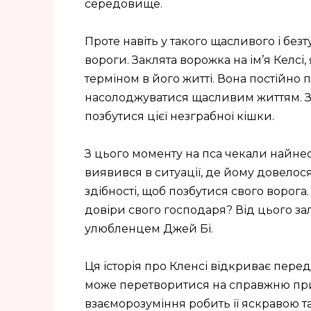
середовище.
Проте навіть у такого щасливого і безт
вороги. Заклята ворожка на ім’я Келсі
терміном в його житті. Вона постійно 
насолоджуватися щасливим життям. З
позбутися цієї незграбної кішки.
З цього моменту на пса чекали найнес
виявився в ситуації, де йому довелося
здібності, щоб позбутися свого ворога
довіри свого господаря? Від цього за
улюбленцем Джей Бі.
Ця історія про Кленсі відкриває перед
може перетворитися на справжню приг
взаєморозуміння робить її яскравою 