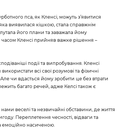
урботного пса, як Кленсі, можуть з’явитися
, яка виявилася кішкою, стала справжнім
плутала його плани та заважала йому
 часом Кленсі прийняв важке рішення –
подіваніші події та випробування. Кленсі
 використати всі свої розумові та фізичні
. Але чи вдасться йому зробити це без втрати
лежить багато речей, адже Келсі також є
 нами веселі та незвичайні обставини, де життя
оду. Переплетення чесності, відваги та
та емоційно насиченою.