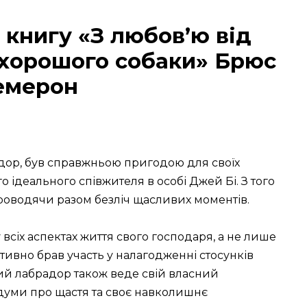
 книгу «З любов’ю від
 хорошого собаки» Брюс
емерон
адор, був справжньою пригодою для своїх
о ідеального співжителя в особі Джей Бі. З того
роводячи разом безліч щасливих моментів.
всіх аспектах життя свого господаря, а не лише
активно брав участь у налагодженні стосунків
ий лабрадор також веде свій власний
здуми про щастя та своє навколишнє