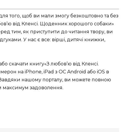
для того, щоб ви мали змогу безкоштовно та без
бов’ю від Кленсі. Щоденник хорошого собаки»
ед тим, як приступити до читання твору, ви
гуками. У нас є все: вірші, дитячі книжки,
або скачати книгу«З любов’ю від Кленсі.
он на iPhone, iPad з ОС Android або iOS в
pub. Завдяки нашому порталу, ви можете повною
ти максимум задоволення.