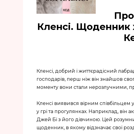
Про
Кленсі. Щоденник
К
Кленсі, добрий і життєрадісний лабр
господарів, перш ніж він знайшов свог
моменту вони стали нерозлучними, п
Кленсі виявився вірним співбільцем у 
у грі та прогулянках. Наприклад, він 
Джей Бі з його дівчиною. Цей розумн
щоденник, в якому відзначає свої ро