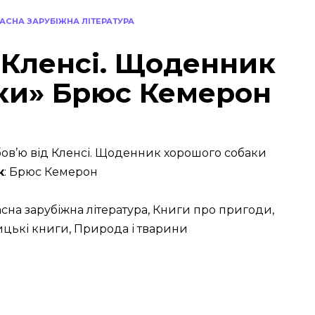
АСНА ЗАРУБІЖНА ЛІТЕРАТУРА
 Кленсі. Щоденник
ки» Брюс Кемерон
юбов’ю від Кленсі. Щоденник хорошого собаки
к
: Брюс Кемерон
асна зарубіжна література, Книги про пригоди,
цькі книги, Природа і тварини