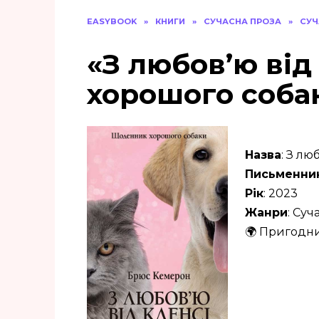
EASYBOOK
»
КНИГИ
»
СУЧАСНА ПРОЗА
»
СУЧ
«З любов’ю від
хорошого соба
Назва
: З л
Письменни
Рік
: 2023
Жанри
: Суч
🌍 Пригодни