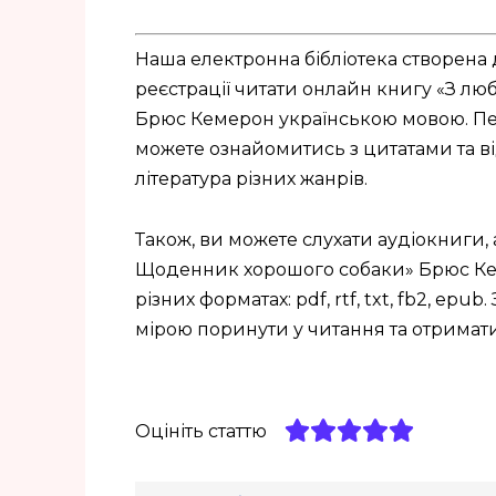
Наша електронна бібліотека створена 
реєстрації читати онлайн книгу «З лю
Брюс Кемерон українською мовою. Пер
можете ознайомитись з цитатами та від
література різних жанрів.
Також, ви можете слухати аудіокниги, 
Щоденник хорошого собаки» Брюс Кемер
різних форматах: pdf, rtf, txt, fb2, e
мірою поринути у читання та отрима
Оцініть статтю