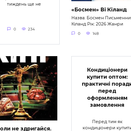
тиждень ще не
«Босмен» Ві Кіланд
Назва: Босмен Письменник
Кіланд Рік: 2026 Жанри
0
234
0
148
Кондиціонери
купити оптом:
практичні порад
перед
оформленням
замовлення
Перед тим як
кондиціонери купит
коли не здригайся.