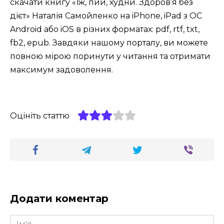
скачати книгу «Їж, пий, худни. Здоров’я без
дієт» Наталія Самойленко на iPhone, iPad з ОС
Android або iOS в різних форматах: pdf, rtf, txt,
fb2, epub. Завдяки нашому порталу, ви можете
повною мірою поринути у читання та отримати
максимум задоволення.
Оцініть статтю
Додати коментар
Ім'я