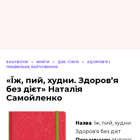
EASYBOOK
»
КНИГИ
»
ДІМ, СІМ’Я
»
ЗДОРОВ’Я І
ПРАВИЛЬНЕ ХАРЧУВАННЯ
«Їж, пий, худни. Здоров’я
без дієт» Наталія
Самойленко
Назва
: Їж, пий, худни.
Здоров’я без дієт
Письменник
: Наталія