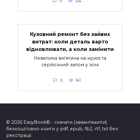
0
124
Кузовний ремонт без зайвих
витрат: коли деталь варто
відновлювати, а коли замінити
Невелика вм’ятина на крилі та
серйозний залом у зоні
0
141
© 2026 EasyBook© - скачати (завантажити)
безкоштовно книги у pdf, epub, fb2, rtf, txt без
реєстрації.