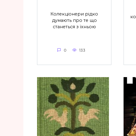
Колекціонери рідко
ко
думають про те що
станеться з їхньою
0
133