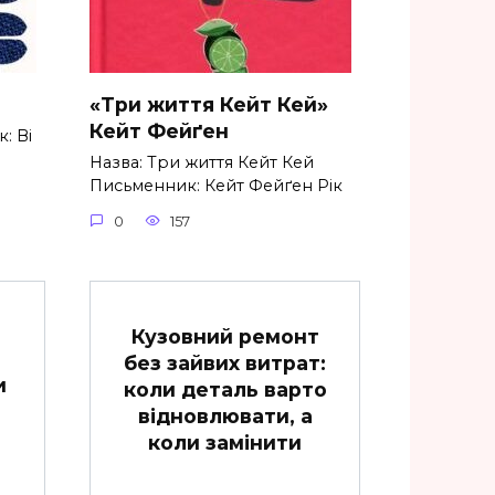
«Три життя Кейт Кей»
Кейт Фейґен
: Ві
Назва: Три життя Кейт Кей
Письменник: Кейт Фейґен Рік
0
157
Кузовний ремонт
без зайвих витрат:
и
коли деталь варто
відновлювати, а
коли замінити