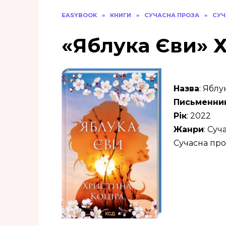
EASYBOOK
»
КНИГИ
»
СУЧАСНА ПРОЗА
»
СУЧ
«Яблука Єви» 
Назва
: Яблу
Письменни
Рік
: 2022
Жанри
: Суч
Сучасна про