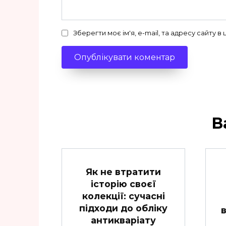
Зберегти моє ім'я, e-mail, та адресу сайту 
В
Як не втратити
історію своєї
колекції: сучасні
підходи до обліку
антикваріату