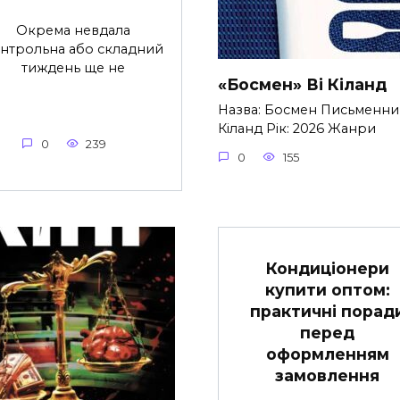
Окрема невдала
нтрольна або складний
тиждень ще не
«Босмен» Ві Кіланд
Назва: Босмен Письменник
Кіланд Рік: 2026 Жанри
0
239
0
155
Кондиціонери
купити оптом:
практичні порад
перед
оформленням
замовлення