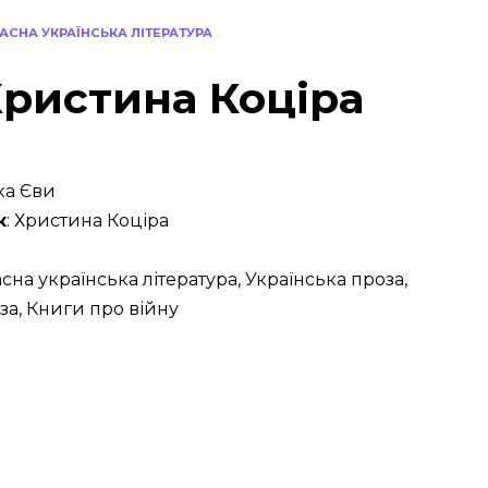
АСНА УКРАЇНСЬКА ЛІТЕРАТУРА
Христина Коціра
ка Єви
к
: Христина Коціра
асна українська література, Українська проза,
за, Книги про війну