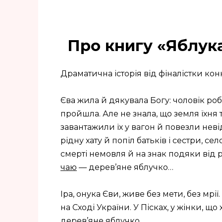
Про книгу «Яблук
Драматична історія від фіналістки кон
Єва жила й дякувала Богу: чоловік роб
пройшла. Але не знала, що земля їхня 
завантажили їх у вагон й повезли нев
рідну хату й попіл батьків і сестри, се
смерті немовля й на знак подяки від
чаю
— дерев’яне яблучко…
Іра, онука Єви, живе без мети, без мрі
на Сході України. У Пісках, у жінки, що
дерев’яне яблучко…