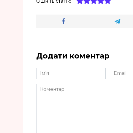
Оцініть статтю
Додати коментар
Ім'я
Email
*
*
Коментар