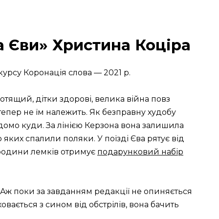
а Єви» Христина Коціра
курсу Коронація слова — 2021 р.
отящий, дітки здорові, велика війна повз
тепер не їм належить. Як безправну худобу
ідомо куди. За лінією Керзона вона залишила
ло яких спалили поляки. У поїзді Єва рятує від
 родини лемків отримує
подарунковий набір
ї. Аж поки за завданням редакції не опиняється
 ховається з сином від обстрілів, вона бачить