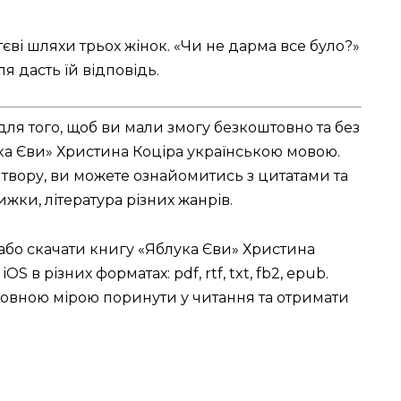
ві шляхи трьох жінок. «Чи не дарма все було?»
ля дасть їй відповідь.
для того, щоб ви мали змогу безкоштовно та без
ка Єви» Христина Коціра українською мовою.
твору, ви можете ознайомитись з цитатами та
нижки, література різних жанрів.
 або скачати книгу «Яблука Єви» Христина
OS в різних форматах: pdf, rtf, txt, fb2, epub.
овною мірою поринути у читання та отримати