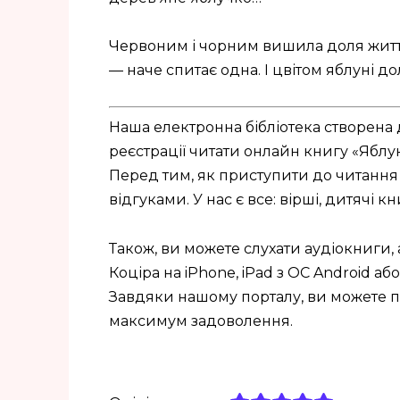
Червоним і чорним вишила доля життє
— наче спитає одна. І цвітом яблуні до
Наша електронна бібліотека створена 
реєстрації читати онлайн книгу «Яблу
Перед тим, як приступити до читання 
відгуками. У нас є все: вірші, дитячі к
Також, ви можете слухати аудіокниги,
Коціра на iPhone, iPad з ОС Android або i
Завдяки нашому порталу, ви можете п
максимум задоволення.