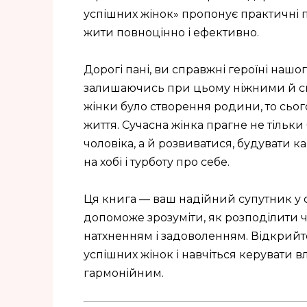
успішних жінок» пропонує практичні по
жити повноцінно і ефективно.
Дорогі пані, ви справжні героїні наш
залишаючись при цьому ніжними й сп
жінки було створення родини, то сьо
життя. Сучасна жінка прагне не тільк
чоловіка, а й розвиватися, будувати ка
на хобі і турботу про себе.
Ця книга — ваш надійний супутник у 
допоможе зрозуміти, як розподілити ча
натхненням і задоволенням. Відкрий
успішних жінок і навчіться керувати в
гармонійним.