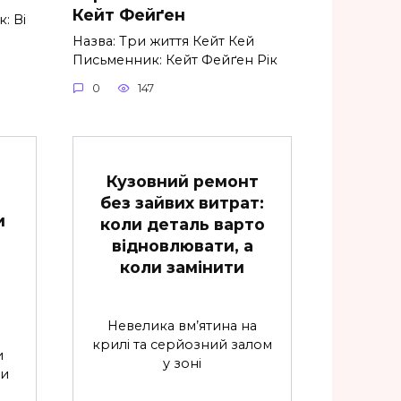
Кейт Фейґен
: Ві
Назва: Три життя Кейт Кей
Письменник: Кейт Фейґен Рік
0
147
Кузовний ремонт
без зайвих витрат:
и
коли деталь варто
відновлювати, а
коли замінити
Невелика вм’ятина на
крилі та серйозний залом
и
у зоні
ти