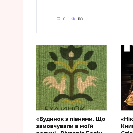
0
118
«Будинок з півнями. Що
«Ні
замовчували в моїй
Книг
родині» Вікторія Белім
Стів