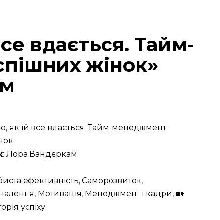
все вдається. Тайм-
пішних жінок»
ам
аю, як їй все вдається. Тайм-менеджмент
нок
к
: Лора Вандеркам
обиста ефективність, Саморозвиток,
алення, Мотивація, Менеджмент і кадри, 🏡
сторія успіху