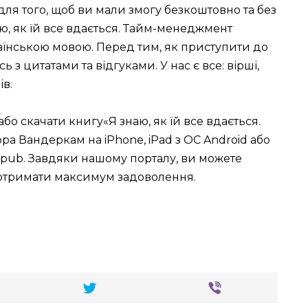
для того, щоб ви мали змогу безкоштовно та без
аю, як їй все вдається. Тайм-менеджмент
їнською мовою. Перед тим, як приступити до
з цитатами та відгуками. У нас є все: вірші,
ів.
або скачати книгу«Я знаю, як їй все вдається.
а Вандеркам на iPhone, iPad з ОС Android або
b2, epub. Завдяки нашому порталу, ви можете
 отримати максимум задоволення.