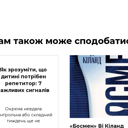
ам також може сподобати
Як зрозуміти, що
дитині потрібен
репетитор: 7
важливих сигналів
Окрема невдала
нтрольна або складний
тиждень ще не
«Босмен» Ві Кіланд