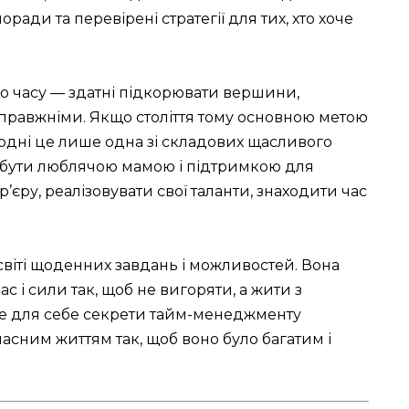
ради та перевірені стратегії для тих, хто хоче
ого часу — здатні підкорювати вершини,
равжніми. Якщо століття тому основною метою
годні це лише одна зі складових щасливого
и бути люблячою мамою і підтримкою для
р’єру, реалізовувати свої таланти, знаходити час
світі щоденних завдань і можливостей. Вона
с і сили так, щоб не вигоряти, а жити з
те для себе секрети тайм-менеджменту
ласним життям так, щоб воно було багатим і