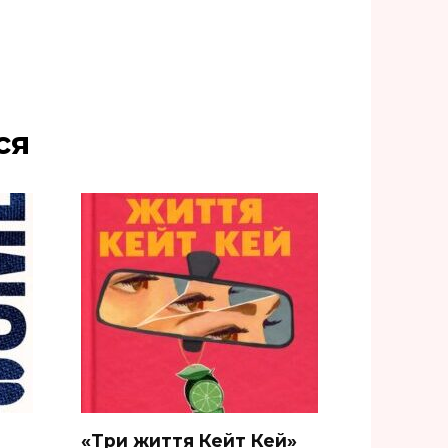
ся
«Три життя Кейт Кей»