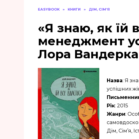
EASYBOOK
»
КНИГИ
»
ДІМ, СІМ’Я
«Я знаю, як їй 
менеджмент ус
Лора Вандерк
Назва
: Я зн
успішних жі
Письменни
Рік
: 2015
Жанри
: Ос
самовдоскон
Дім, Сім’я, І