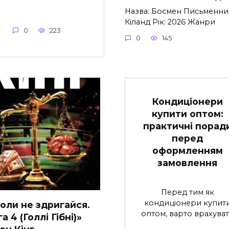
Назва: Босмен Письменник
Кіланд Рік: 2026 Жанри
0
223
0
145
Кондиціонери
купити оптом:
практичні порад
перед
оформленням
замовлення
Перед тим як
кондиціонери купит
коли не здригайся.
оптом, варто врахува
а 4 (Голлі Гібні)»
ен Кінг