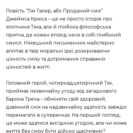
Повість “Тім Талер, або Проданий сміх”
Джеймса Крюса – це не просто історія про
хлопчика Тіма, але й глибока філософська
притча, де кожен епізод несе в собі глибокий
смисл. Німецький письменник майстерно
вплітає в твір моральні ідеї, розкриваючи
цінність сміху та дотримання справжніх
цінностей в житті.
Головний герой, чотирнадцятирічний Тім,
приймає незвичайну угоду від загадкового
барона Треча – обміняти свій здоровий,
дзвінкий сміх на надзвичайну здатність завжди
перемагати в суперечках. На перший погляд,
це може здатися вигідною угодою, але чи може
життя без сміху бути дійсно щасливим?