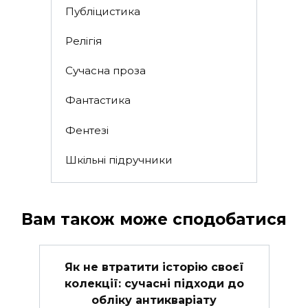
Публіцистика
Релігія
Сучасна проза
Фантастика
Фентезі
Шкільні підручники
Вам також може сподобатися
Як не втратити історію своєї
колекції: сучасні підходи до
обліку антикваріату