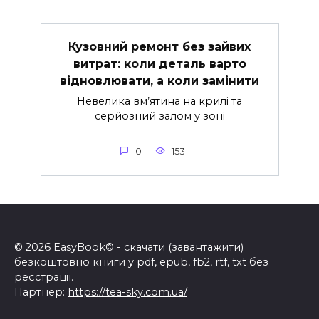
Кузовний ремонт без зайвих
витрат: коли деталь варто
відновлювати, а коли замінити
Невелика вм’ятина на крилі та
серйозний залом у зоні
0
153
© 2026 EasyBook© - скачати (завантажити)
безкоштовно книги у pdf, epub, fb2, rtf, txt без
реєстрації.
Партнёр:
https://tea-sky.com.ua/