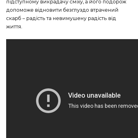
підступному викрадачу сміху, а його подорож
допоможе відновити безглуздо втрачений
скарб – радість та невимушену радість від
життя.