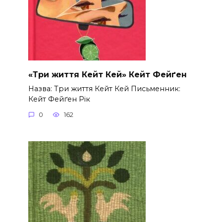
«Три життя Кейт Кей» Кейт Фейґен
Назва: Три життя Кейт Кей Письменник:
Кейт Фейґен Рік
0
162