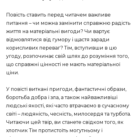
Повість ставить перед читачем важливе
питання – чи можна замінити справжню радість
життя на матеріальні вигоди? Чи вартує
відмовлятися від гумору і щастя заради
корисливих переваг? Тім, вступивши в цю
угоду, розпочинає свій шлях до розуміння того,
що справжні цінності не мають матеріальної
ціни.
У повісті виткані пригоди, фантастичні образи,
боротьба добра і зла, а також найважливіші
людські якості, які часто втрачаємо в сучасному
світі – людяність, чесність, милосердя та турбота.
Читаючи цей твір, ви станете свідком того, як
хлопчик Тім протистоїть могутньому і