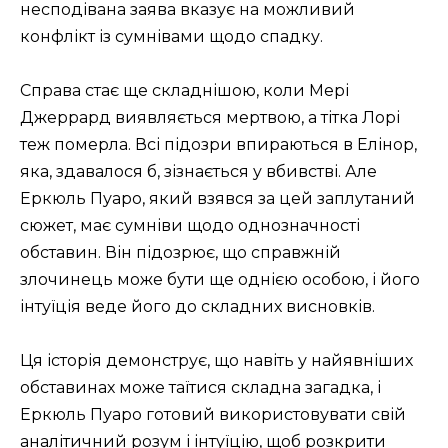
несподівана заява вказує на можливий
конфлікт із сумнівами щодо спадку.
Справа стає ще складнішою, коли Мері
Джеррард виявляється мертвою, а тітка Лорі
теж померла. Всі підозри впираються в Елінор,
яка, здавалося б, зізнається у вбивстві. Але
Еркюль Пуаро, який взявся за цей заплутаний
сюжет, має сумніви щодо однозначності
обставин. Він підозрює, що справжній
злочинець може бути ще однією особою, і його
інтуїція веде його до складних висновків.
Ця історія демонструє, що навіть у найявніших
обставинах може таїтися складна загадка, і
Еркюль Пуаро готовий використовувати свій
аналітичний розум і інтуїцію, щоб розкрити