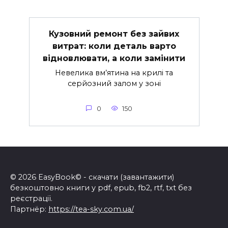
Кузовний ремонт без зайвих
витрат: коли деталь варто
відновлювати, а коли замінити
Невелика вм’ятина на крилі та
серйозний залом у зоні
0
150
© 2026 EasyBook© - скачати (завантажити)
безкоштовно книги у pdf, epub, fb2, rtf, txt без
реєстрації.
Партнёр:
https://tea-sky.com.ua/