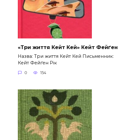
«Три життя Кейт Кей» Кейт Фейґен
Назва: Три життя Кейт Кей Письменник:
Кейт Фейґен Рік
0
154