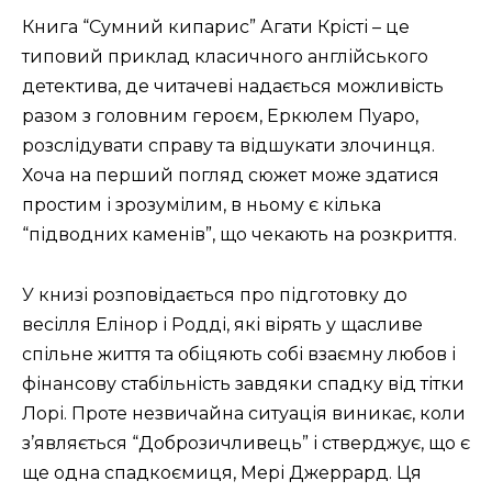
Книга “Сумний кипарис” Агати Крісті – це
типовий приклад класичного англійського
детектива, де читачеві надається можливість
разом з головним героєм, Еркюлем Пуаро,
розслідувати справу та відшукати злочинця.
Хоча на перший погляд сюжет може здатися
простим і зрозумілим, в ньому є кілька
“підводних каменів”, що чекають на розкриття.
У книзі розповідається про підготовку до
весілля Елінор і Родді, які вірять у щасливе
спільне життя та обіцяють собі взаємну любов і
фінансову стабільність завдяки спадку від тітки
Лорі. Проте незвичайна ситуація виникає, коли
з’являється “Доброзичливець” і стверджує, що є
ще одна спадкоємиця, Мері Джеррард. Ця