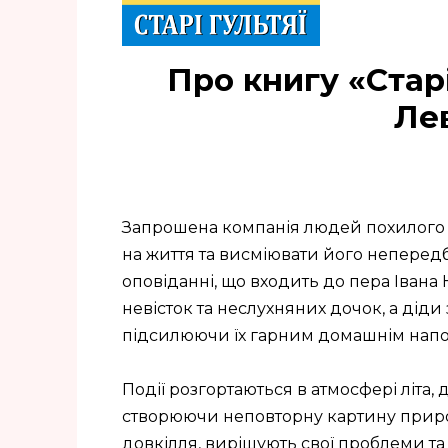
Про книгу «Старі
Ле
Запрошена компанія людей похилого в
на життя та висміювати його неперед
оповіданні, що входить до пера Іван
невісток та неслухняних дочок, а дід
підсилюючи їх гарним домашнім напо
Події розгортаються в атмосфері літа,
створюючи неповторну картину природ
довкілля, вирішують свої проблеми та