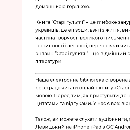
домашньою горілкою.
Книга “Старі гультяї” – це глибоке за
українців, де епізоди, взяті з життя, 
частина творчості великого письменни
гостинності і легкості, переносячи чита
онлайн “Старі гультяї” – це відмінний 
літератури.
Наша електронна бібліотека створена 
реєстрації читати онлайн книгу «Стар
мовою. Перед тим, як приступити до 
цитатами та відгуками. У нас є все: вір
Також, ви можете слухати аудіокниги, 
Левицький на iPhone, iPad з ОС Android а