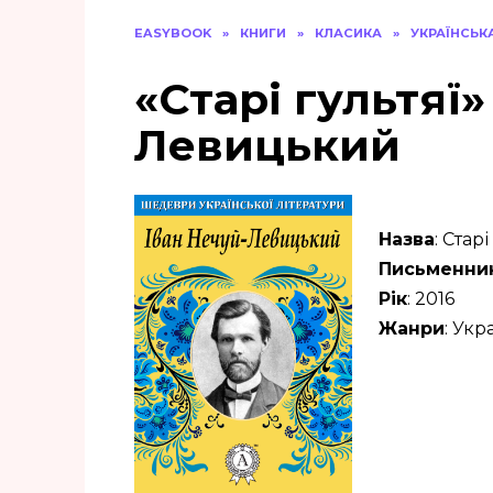
EASYBOOK
»
КНИГИ
»
КЛАСИКА
»
УКРАЇНСЬК
«Старі гультяї»
Левицький
Назва
: Старі
Письменни
Рік
: 2016
Жанри
: Укр