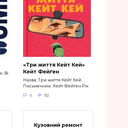
«Три життя Кейт Кей»
Кейт Фейґен
: Ві
Назва: Три життя Кейт Кей
Письменник: Кейт Фейґен Рік
0
152
Кузовний ремонт