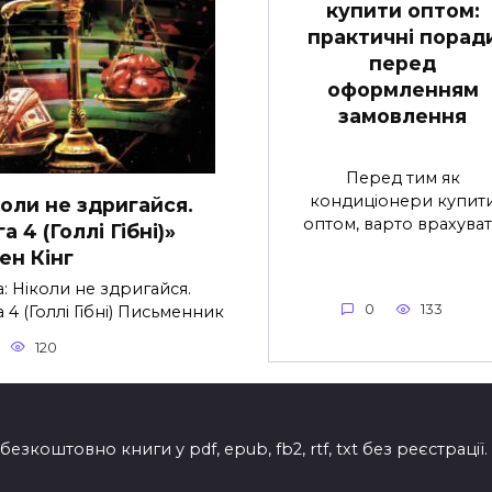
купити оптом:
практичні порад
перед
оформленням
замовлення
Перед тим як
кондиціонери купит
коли не здригайся.
оптом, варто врахува
а 4 (Голлі Гібні)»
ен Кінг
: Ніколи не здригайся.
0
133
 4 (Голлі Гібні) Письменник
120
езкоштовно книги у pdf, epub, fb2, rtf, txt без реєстрації.