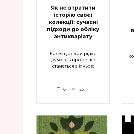
Як не втратити
історію своєї
колекції: сучасні
підходи до обліку
антикваріату
Колекціонери рідко
ко
думають про те що
станеться з їхньою
0
125