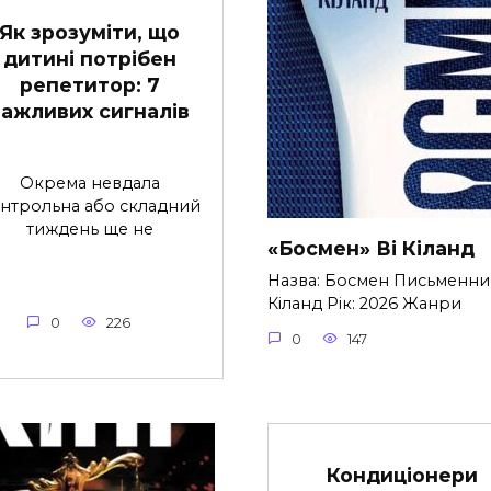
Як зрозуміти, що
дитині потрібен
репетитор: 7
важливих сигналів
Окрема невдала
нтрольна або складний
тиждень ще не
«Босмен» Ві Кіланд
Назва: Босмен Письменник
Кіланд Рік: 2026 Жанри
0
226
0
147
Кондиціонери