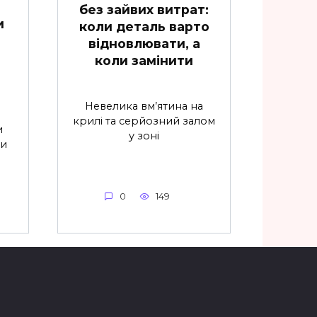
без зайвих витрат:
и
коли деталь варто
відновлювати, а
коли замінити
Невелика вм’ятина на
крилі та серйозний залом
и
у зоні
ти
0
149