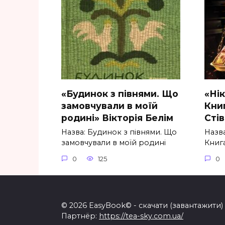
«Будинок з півнями. Що
«Ні
замовчували в моїй
Книг
родині» Вікторія Белім
Стів
Назва: Будинок з півнями. Що
Назва
замовчували в моїй родині
Книга
0
125
0
© 2026 EasyBook© - скачати (завантажити) б
Партнёр:
https://tea-sky.com.ua/