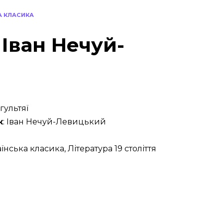
А КЛАСИКА
 Іван Нечуй-
 гультяї
к
: Іван Нечуй-Левицький
аїнська класика, Література 19 століття