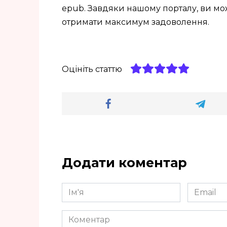
epub. Завдяки нашому порталу, ви мо
отримати максимум задоволення.
Оцініть статтю
Додати коментар
Ім'я
Email
*
*
Коментар