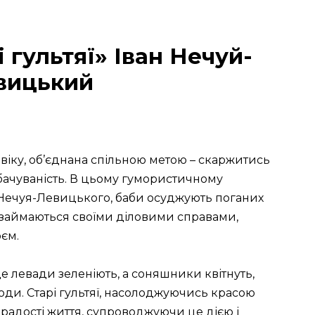
 гультяї» Іван Нечуй-
вицький
іку, об’єднана спільною метою – скаржитись
бачуваність. В цьому гумористичному
а Нечуя-Левицького, баби осуджують поганих
и займаються своїми діловими справами,
єм.
 де левади зеленіють, а соняшники квітнуть,
и. Старі гультяї, насолоджуючись красою
 радості життя, супроводжуючи це дією і