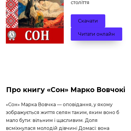
століття
Скачати
Читати онлайн
Про книгу «Сон» Марко Вовчокі
«Сон» Марка Вовчка — оповідання, у якому
зображується життя селян таким, яким воно б
мало бути: вільним і щасливим. Доля
всміхнулася молодій дівчині Домасі: вона