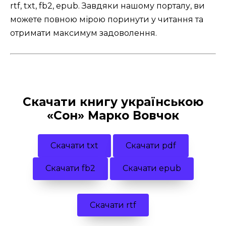
rtf, txt, fb2, epub. Завдяки нашому порталу, ви
можете повною мірою поринути у читання та
отримати максимум задоволення.
Скачати книгу українською
«Сон» Марко Вовчок
Скачати txt
Скачати pdf
Скачати fb2
Скачати epub
Скачати rtf