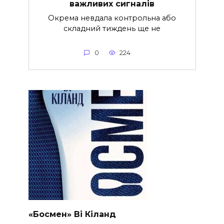
важливих сигналів
Окрема невдала контрольна або
складний тиждень ще не
0
224
«Босмен» Ві Кіланд