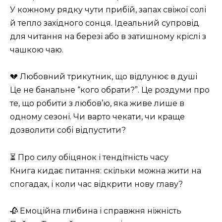
У кожному рядку чути прибій, запах свіжої солі
й тепло західного сонця. Ідеальний супровід
для читання на березі або в затишному кріслі з
чашкою чаю.
💔 Любовний трикутник, що відлунює в душі
Це не банальне “кого обрати?”. Це роздуми про
те, що робити з любов’ю, яка живе лише в
одному сезоні. Чи варто чекати, чи краще
дозволити собі відпустити?
⏳ Про силу обіцянок і тендітність часу
Книга кидає питання: скільки можна жити на
спогадах, і коли час відкрити нову главу?
🥀 Емоційна глибина і справжня ніжність