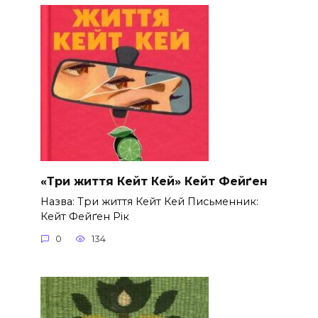
«Три життя Кейт Кей» Кейт Фейґен
Назва: Три життя Кейт Кей Письменник:
Кейт Фейґен Рік
0
134