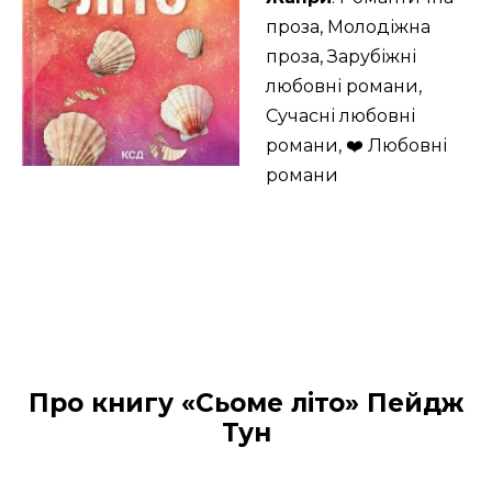
проза, Молодіжна
проза, Зарубіжні
любовні романи,
Сучасні любовні
романи, ❤️ Любовні
романи
Про книгу «Сьоме літо» Пейдж
Тун