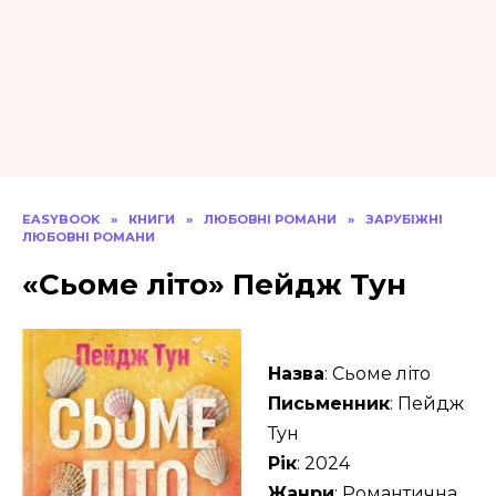
EASYBOOK
»
КНИГИ
»
ЛЮБОВНІ РОМАНИ
»
ЗАРУБІЖНІ
ЛЮБОВНІ РОМАНИ
«Сьоме літо» Пейдж Тун
Назва
: Сьоме літо
Письменник
: Пейдж
Тун
Рік
: 2024
Жанри
: Романтична