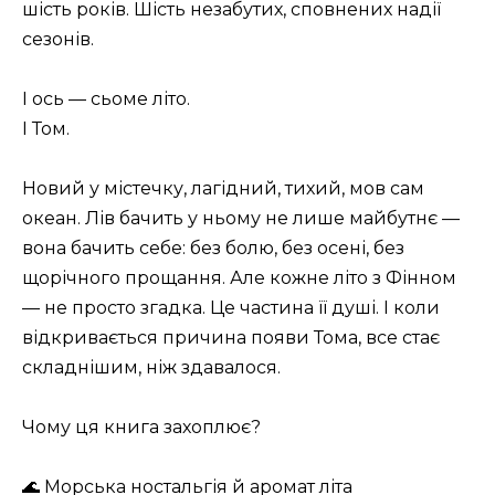
шість років. Шість незабутих, сповнених надії
сезонів.
І ось — сьоме літо.
І Том.
Новий у містечку, лагідний, тихий, мов сам
океан. Лів бачить у ньому не лише майбутнє —
вона бачить себе: без болю, без осені, без
щорічного прощання. Але кожне літо з Фінном
— не просто згадка. Це частина її душі. І коли
відкривається причина появи Тома, все стає
складнішим, ніж здавалося.
Чому ця книга захоплює?
🌊 Морська ностальгія й аромат літа