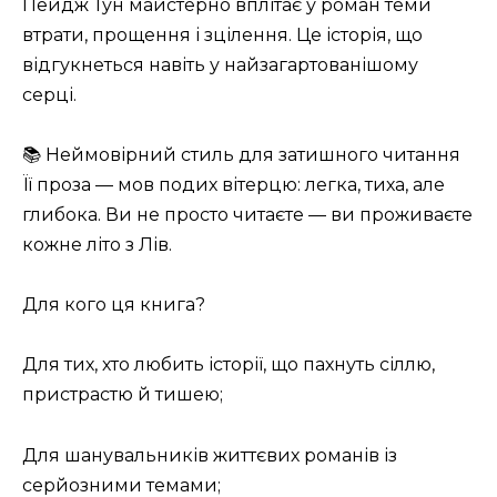
Пейдж Тун майстерно вплітає у роман теми
втрати, прощення і зцілення. Це історія, що
відгукнеться навіть у найзагартованішому
серці.
📚 Неймовірний стиль для затишного читання
Її проза — мов подих вітерцю: легка, тиха, але
глибока. Ви не просто читаєте — ви проживаєте
кожне літо з Лів.
Для кого ця книга?
Для тих, хто любить історії, що пахнуть сіллю,
пристрастю й тишею;
Для шанувальників життєвих романів із
серйозними темами;