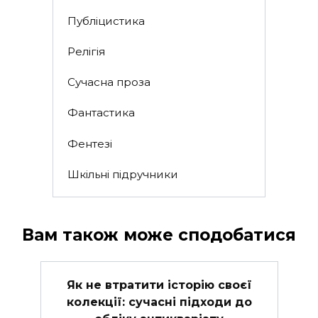
Публіцистика
Релігія
Сучасна проза
Фантастика
Фентезі
Шкільні підручники
Вам також може сподобатися
Як не втратити історію своєї
колекції: сучасні підходи до