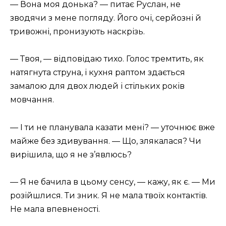
— Вона моя донька? — питає Руслан, не
зводячи з мене погляду. Його очі, серйозні й
тривожні, пронизують наскрізь.
— Твоя, — відповідаю тихо. Голос тремтить, як
натягнута струна, і кухня раптом здається
замалою для двох людей і стільких років
мовчання.
— І ти не планувала казати мені? — уточнює вже
майже без здивування. — Що, злякалася? Чи
вирішила, що я не з’явлюсь?
— Я не бачила в цьому сенсу, — кажу, як є. — Ми
розійшлися. Ти зник. Я не мала твоїх контактів.
Не мала впевненості.