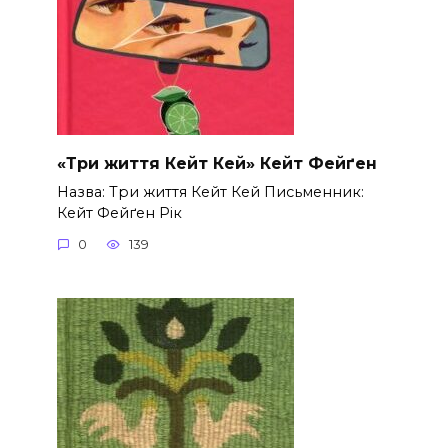
«Три життя Кейт Кей» Кейт Фейґен
Назва: Три життя Кейт Кей Письменник:
Кейт Фейґен Рік
0
139