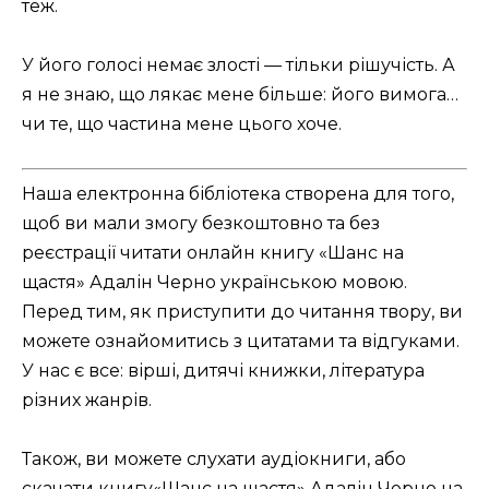
теж.
У його голосі немає злості — тільки рішучість. А
я не знаю, що лякає мене більше: його вимога…
чи те, що частина мене цього хоче.
Наша електронна бібліотека створена для того,
щоб ви мали змогу безкоштовно та без
реєстрації читати онлайн книгу «Шанс на
щастя» Адалін Черно українською мовою.
Перед тим, як приступити до читання твору, ви
можете ознайомитись з цитатами та відгуками.
У нас є все: вірші, дитячі книжки, література
різних жанрів.
Також, ви можете слухати аудіокниги, або
скачати книгу«Шанс на щастя» Адалін Черно на