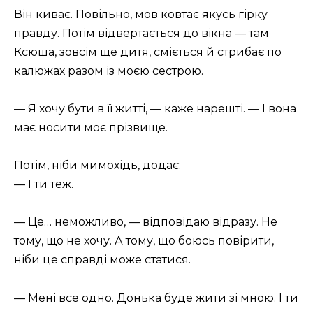
Він киває. Повільно, мов ковтає якусь гірку
правду. Потім відвертається до вікна — там
Ксюша, зовсім ще дитя, сміється й стрибає по
калюжах разом із моєю сестрою.
— Я хочу бути в її житті, — каже нарешті. — І вона
має носити моє прізвище.
Потім, ніби мимохідь, додає:
— І ти теж.
— Це… неможливо, — відповідаю відразу. Не
тому, що не хочу. А тому, що боюсь повірити,
ніби це справді може статися.
— Мені все одно. Донька буде жити зі мною. І ти