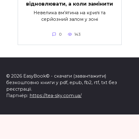
відновлювати, а коли замінити
Невелика вм’ятина на крилі та
серйозний залом у зоні
0
143
© 2026 EasyBook© - скачати (завантажити)
безкоштовно книги у pdf, epub, fb2, rtf, txt без
реєстрації.
Партнёр:
https://tea-sky.com.ua/