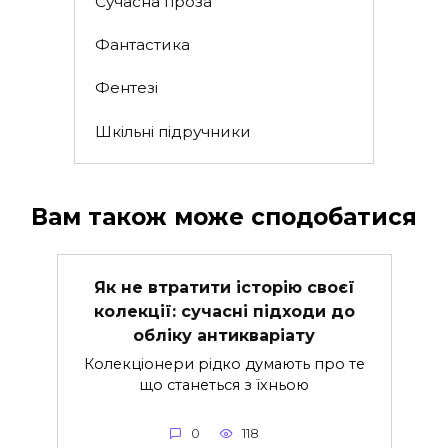
Сучасна проза
Фантастика
Фентезі
Шкільні підручники
Вам також може сподобатися
Як не втратити історію своєї
колекції: сучасні підходи до
обліку антикваріату
Колекціонери рідко думають про те
що станеться з їхньою
0
118