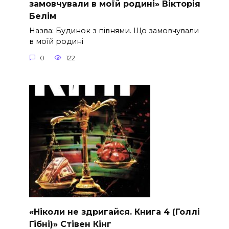
замовчували в моїй родині» Вікторія
Белім
Назва: Будинок з півнями. Що замовчували
в моїй родині
0
122
«Ніколи не здригайся. Книга 4 (Голлі
Гібні)» Стівен Кінг