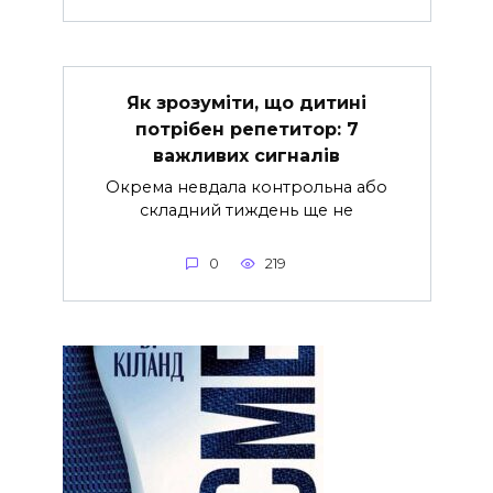
Як зрозуміти, що дитині
потрібен репетитор: 7
важливих сигналів
Окрема невдала контрольна або
складний тиждень ще не
0
219