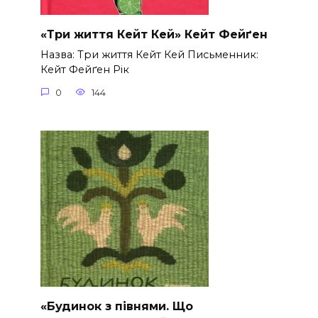
«Три життя Кейт Кей» Кейт Фейґен
Назва: Три життя Кейт Кей Письменник:
Кейт Фейґен Рік
0
144
«Будинок з півнями. Що