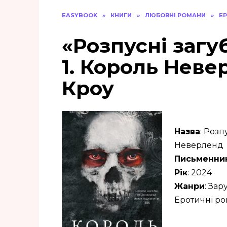
EASYBOOK
»
КНИГИ
»
ЛЮБОВНІ РОМАНИ
»
Е
«Розпусні загу
1. Король Неве
Кроу
Назва
: Розп
Неверленд
Письменни
Рік
: 2024
Жанри
: Зар
Еротичні ро