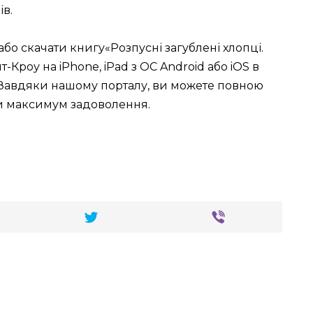
ів.
або скачати книгу«Розпусні загублені хлопці.
-Кроу на iPhone, iPad з ОС Android або iOS в
pub. Завдяки нашому порталу, ви можете повною
ти максимум задоволення.