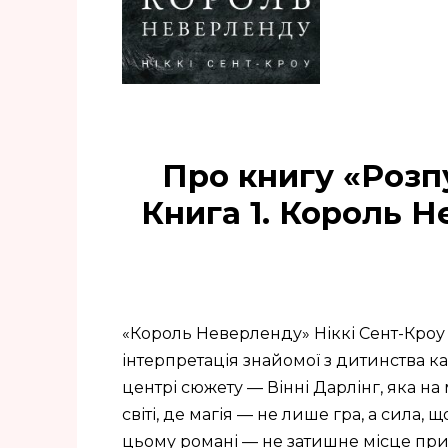
Про книгу «Розпу
Книга 1. Король Н
«Король Неверленду» Ніккі Сент-Кроу
інтерпретація знайомої з дитинства ка
центрі сюжету — Вінні Дарлінг, яка н
світі, де магія — не лише гра, а сила,
цьому романі — не затишне місце при