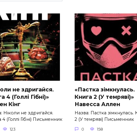
коли не здригайся.
«Пастка зімкнулась.
а 4 (Голлі Гібні)»
Книга 2 (У темряві)»
ен Кінг
Навесса Аллен
: Ніколи не здригайся.
Назва: Пастка зімкнулась. 
 4 (Голлі Гібні) Письменник
2 (У темряві) Письменник
123
0
158