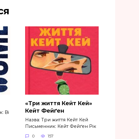
ся
«Три життя Кейт Кей»
Кейт Фейґен
: Ві
Назва: Три життя Кейт Кей
Письменник: Кейт Фейґен Рік
0
157