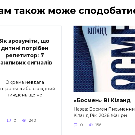
ам також може сподобати
Як зрозуміти, що
дитині потрібен
репетитор: 7
важливих сигналів
Окрема невдала
нтрольна або складний
тиждень ще не
«Босмен» Ві Кіланд
Назва: Босмен Письменник
Кіланд Рік: 2026 Жанри
0
240
0
156