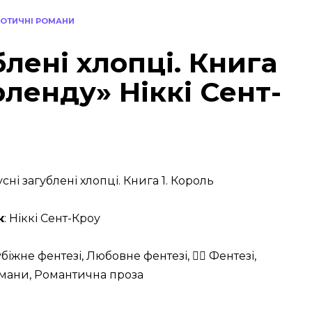
РОТИЧНІ РОМАНИ
блені хлопці. Книга
рленду» Ніккі Сент-
усні загублені хлопці. Книга 1. Король
к
: Ніккі Сент-Кроу
убіжне фентезі, Любовне фентезі, 🧙‍♂️ Фентезі,
мани, Романтична проза