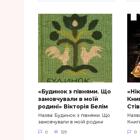
«Будинок з півнями. Що
«Ні
замовчували в моїй
Книг
родині» Вікторія Белім
Стів
Назва: Будинок з півнями. Що
Назва
замовчували в моїй родині
Книга
0
129
0