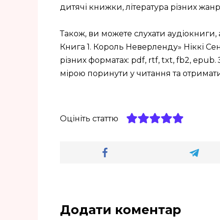
дитячі книжки, література різних жанр
Також, ви можете слухати аудіокниги, 
Книга 1. Король Неверленду» Ніккі Сент
різних форматах: pdf, rtf, txt, fb2, e
мірою поринути у читання та отрима
Оцініть статтю
Додати коментар