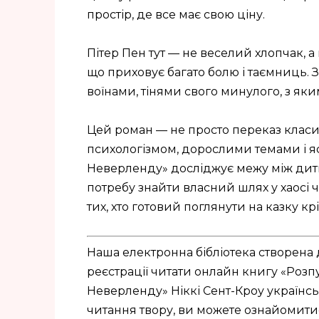
простір, де все має свою ціну.
Пітер Пен тут — не веселий хлопчак, 
що приховує багато болю і таємниць. З
воїнами, тінями свого минулого, з як
Цей роман — не просто переказ класичн
психологізмом, дорослими темами і 
Неверленду» досліджує межу між дитин
потребу знайти власний шлях у хаосі ча
тих, хто готовий поглянути на казку кр
Наша електронна бібліотека створена 
реєстрації читати онлайн книгу «Розпус
Неверленду» Ніккі Сент-Кроу українс
читання твору, ви можете ознайомитись 