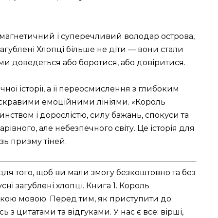
а магнетичний і суперечливий володар острова,
агублені Хлопці більше не діти — вони стали
ими доведеться або боротися, або довіритися.
ої історії, а її переосмислення з глибоким
яскравими емоційними лініями. «Король
ством і дорослістю, силу бажань, спокуси та
рівного, але небезпечного світу. Це історія для
ізь призму тіней.
для того, щоб ви мали змогу безкоштовно та без
ні загублені хлопці. Книга 1. Король
ькою мовою. Перед тим, як приступити до
з цитатами та відгуками. У нас є все: вірші,