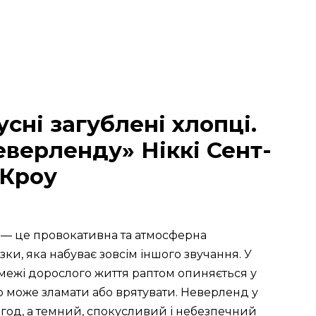
сні загублені хлопці.
еверленду» Ніккі Сент-
Кроу
 — це провокативна та атмосферна
зки, яка набуває зовсім іншого звучання. У
а межі дорослого життя раптом опиняється у
 що може зламати або врятувати. Неверленд у
год, а темний, спокусливий і небезпечний