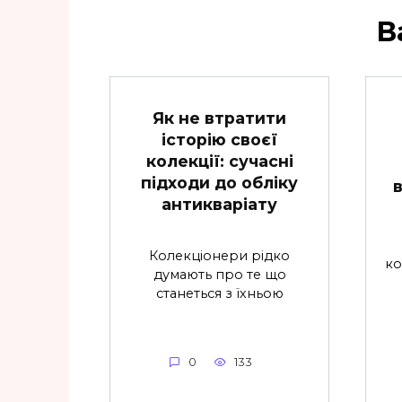
В
Як не втратити
історію своєї
колекції: сучасні
підходи до обліку
антикваріату
Колекціонери рідко
ко
думають про те що
станеться з їхньою
0
133