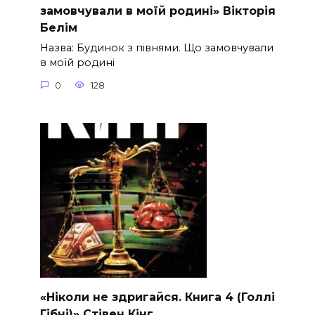
замовчували в моїй родині» Вікторія
Белім
Назва: Будинок з півнями. Що замовчували
в моїй родині
0
128
«Ніколи не здригайся. Книга 4 (Голлі
Гібні)» Стівен Кінг