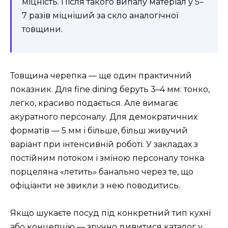
міцність. Після такого випалу матеріал у 5–
7 разів міцніший за скло аналогічної
товщини.
Товщина черепка — ще один практичний
показник. Для fine dining беруть 3–4 мм: тонко,
легко, красиво подається. Але вимагає
акуратного персоналу. Для демократичних
форматів — 5 мм і більше, більш живучий
варіант при інтенсивній роботі. У закладах з
постійним потоком і зміною персоналу тонка
порцеляна «летить» банально через те, що
офіціанти не звикли з нею поводитись.
Якщо шукаєте посуд під конкретний тип кухні
або концепцію — зручно дивитися каталог у