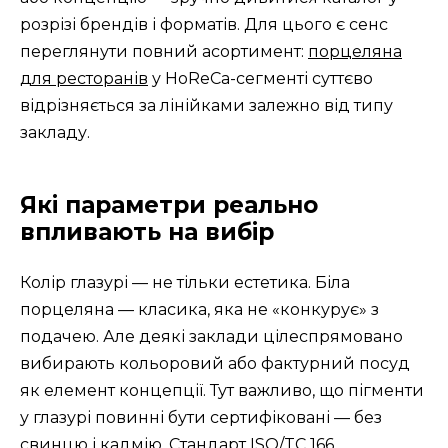
розрізі брендів і форматів. Для цього є сенс
переглянути повний асортимент:
порцеляна
для ресторанів
у HoReCa-сегменті суттєво
відрізняється за лінійками залежно від типу
закладу.
Які параметри реально
впливають на вибір
Колір глазурі — не тільки естетика. Біла
порцеляна — класика, яка не «конкурує» з
подачею. Але деякі заклади цілеспрямовано
вибирають кольоровий або фактурний посуд
як елемент концепції. Тут важливо, що пігменти
у глазурі повинні бути сертифіковані — без
свинцю і кадмію. Стандарт ISO/TC 166