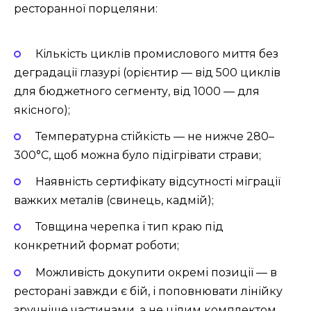
ресторанної порцеляни:
Кількість циклів промислового миття без
деградації глазурі (орієнтир — від 500 циклів
для бюджетного сегменту, від 1000 — для
якісного);
Температурна стійкість — не нижче 280–
300°C, щоб можна було підігрівати страви;
Наявність сертифікату відсутності міграції
важких металів (свинець, кадмій);
Товщина черепка і тип краю під
конкретний формат роботи;
Можливість докупити окремі позиції — в
ресторані завжди є бій, і поповнювати лінійку
зручніше частинами, а не цілим комплектом.