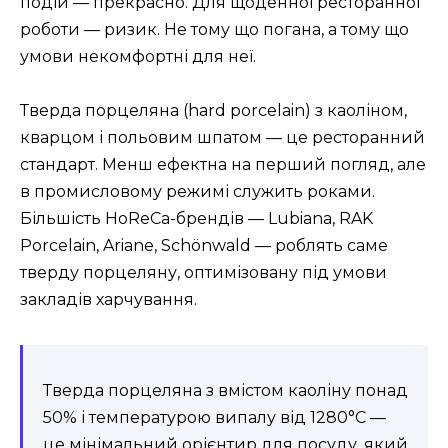
подій — прекрасно. Для щоденної ресторанної
роботи — ризик. Не тому що погана, а тому що
умови некомфортні для неї.
Тверда порцеляна (hard porcelain) з каоліном,
кварцом і польовим шпатом — це ресторанний
стандарт. Менш ефектна на перший погляд, але
в промисловому режимі служить роками.
Більшість HoReCa-брендів — Lubiana, RAK
Porcelain, Ariane, Schönwald — роблять саме
тверду порцеляну, оптимізовану під умови
закладів харчування.
Тверда порцеляна з вмістом каоліну понад
50% і температурою випалу від 1280°C —
це мінімальний орієнтир для посуду, який