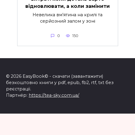
відновлювати, а коли замінити
Невелика вм’ятина на крилі та
серйозний залом у зоні
0
150
© 2026 EasyBook© - скачати (завантажити)
безкоштовно книги у pdf, epub, fb2, rtf, txt без
реєстрації.
Партнёр:
https://tea-sky.com.ua/