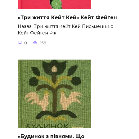
«Три життя Кейт Кей» Кейт Фейґен
Назва: Три життя Кейт Кей Письменник:
Кейт Фейґен Рік
0
156
«Будинок з півнями. Що