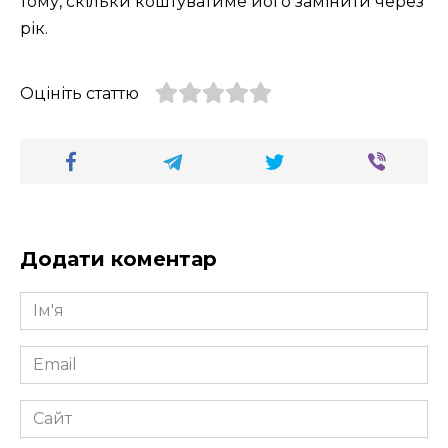
тому, скільки коштуватиме його замінити через
рік.
Оцініть статтю
Додати коментар
Ім'я
*
Email
*
Сайт