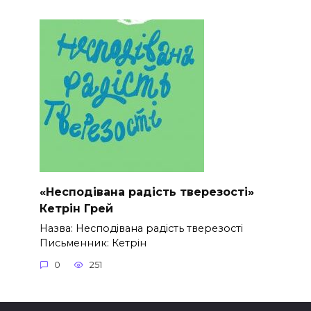
«Несподівана радість тверезості»
Кетрін Грей
Назва: Несподівана радість тверезості
Письменник: Кетрін
0
251