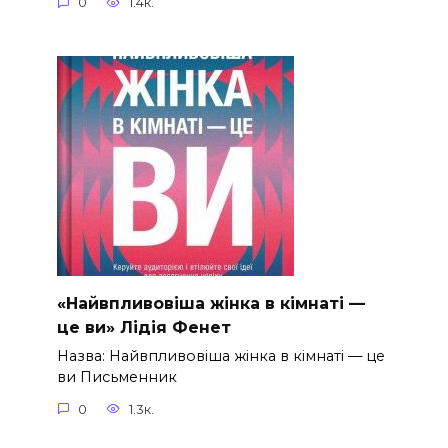
0
1.4к.
«Найвпливовіша жінка в кімнаті —
це ви» Лідія Фенет
Назва: Найвпливовіша жінка в кімнаті — це
ви Письменник
0
1.3к.