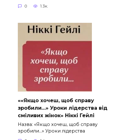
0
1.3к.
««Якщо хочеш, щоб справу
зробили…» Уроки лідерства від
сміливих жінок» Ніккі Гейлі
Назва: «Якщо хочеш, щоб справу
зробили…» Уроки лідерства