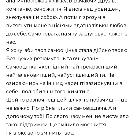
апатично лежав у ліжку, втрачаючи друзів,
компанію, сенс життя. Я висів над урвищем,
знехтувавши собою. А потім я зрозумів:
витягнути мене з цієї ями здатна тільки любов
до себе. Самоповага, на яку заслуговує кожен з
нас.
Я хочу, аби твоя самооцінка стала дійсно твоєю.
Без чужих резюмувань та очікувань.
Самооцінка, якої гідний найпрекрасніший,
найталановитіший, найуспішніший ти. Не
озираючись на інших, нарешті зазирнувши в
себе і полюбивши того, ким ти є.
Щойно розпочнеш цей шлях, то побачиш — це
не важко. Потрібна тільки самовіддача. А я
допоможу тобі. Бо свого часу мені не вистачало
такої підтримки. Це змінило моє життя.
І я вірю: воно змінить твоє.