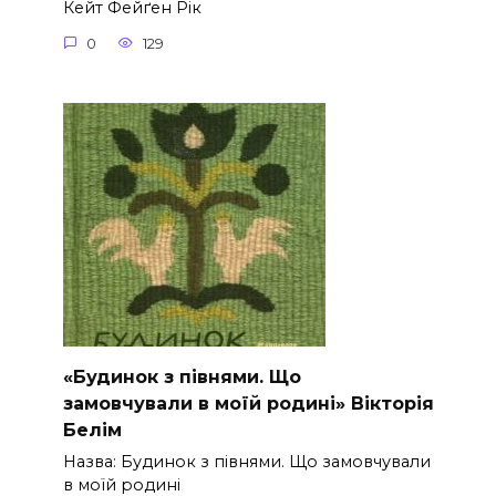
Кейт Фейґен Рік
0
129
«Будинок з півнями. Що
замовчували в моїй родині» Вікторія
Белім
Назва: Будинок з півнями. Що замовчували
в моїй родині