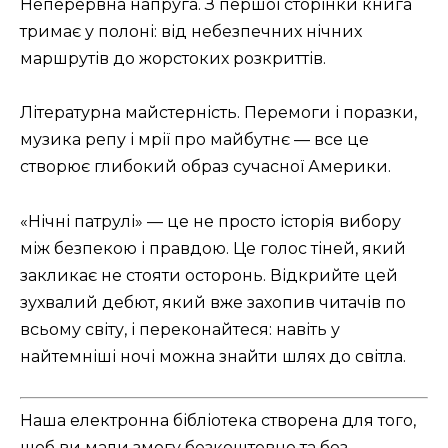
Неперервна напруга. З першої сторінки книга
тримає у полоні: від небезпечних нічних
маршрутів до жорстоких розкриттів.
Літературна майстерність. Перемоги і поразки,
музика репу і мрії про майбутнє — все це
створює глибокий образ сучасної Америки.
«Нічні патрулі» — це не просто історія вибору
між безпекою і правдою. Це голос тіней, який
закликає не стояти осторонь. Відкрийте цей
зухвалий дебют, який вже захопив читачів по
всьому світу, і переконайтеся: навіть у
найтемніші ночі можна знайти шлях до світла.
Наша електронна бібліотека створена для того,
щоб ви мали змогу безкоштовно та без