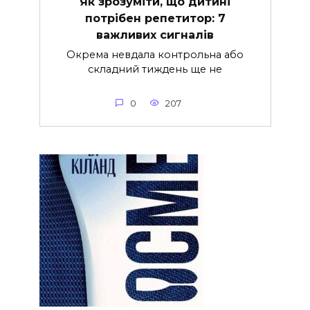
Як зрозуміти, що дитині
потрібен репетитор: 7
важливих сигналів
Окрема невдала контрольна або
складний тиждень ще не
0
207