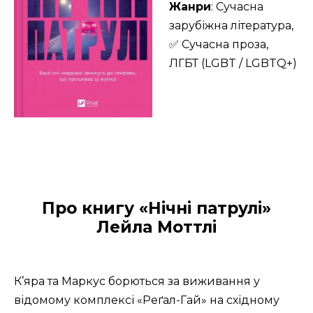
Жанри
: Сучасна
зарубіжна література,
✅ Сучасна проза,
ЛГБТ (LGBT / LGBTQ+)
Про книгу «Нічні патрулі»
Лейла Моттлі
К’яра та Маркус борються за виживання у
відомому комплексі «Реґал-Гай» на східному