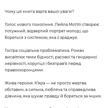
Чому ця книга варта вашої уваги?
Голос нового покоління. Лейла Моттлі створює
потужний, відвертий портрет молоді, що
бореться з системою, яка її зраджує.
Гостра соціальна проблематика. Роман
висвітлює теми бідності, расової та гендерної
нерівності, корупції і безправ’я перед
правоохоронцями.
Жива героїня. К’яра — не просто жертва
обставин, а сильна, любляча та справедлива
дівчина, яка шукає правду й бореться за інших.