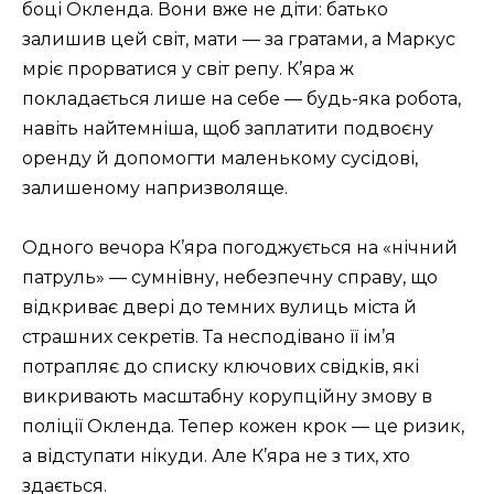
боці Окленда. Вони вже не діти: батько
залишив цей світ, мати — за гратами, а Маркус
мріє прорватися у світ репу. К’яра ж
покладається лише на себе — будь-яка робота,
навіть найтемніша, щоб заплатити подвоєну
оренду й допомогти маленькому сусідові,
залишеному напризволяще.
Одного вечора К’яра погоджується на «нічний
патруль» — сумнівну, небезпечну справу, що
відкриває двері до темних вулиць міста й
страшних секретів. Та несподівано її ім’я
потрапляє до списку ключових свідків, які
викривають масштабну корупційну змову в
поліції Окленда. Тепер кожен крок — це ризик,
а відступати нікуди. Але К’яра не з тих, хто
здається.