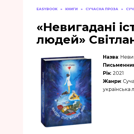
EASYBOOK
»
КНИГИ
»
СУЧАСНА ПРОЗА
»
СУЧ
«Невигадані іс
людей» Світлан
Назва
: Неви
Письменни
Рік
: 2021
Жанри
: Су
українська 