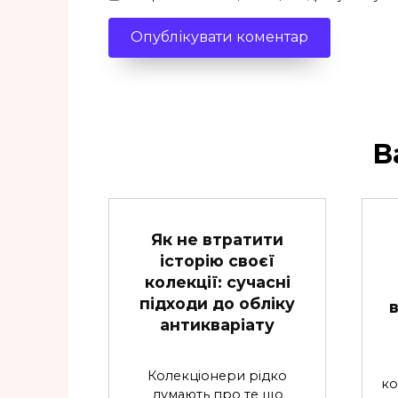
В
Як не втратити
історію своєї
колекції: сучасні
підходи до обліку
антикваріату
Колекціонери рідко
ко
думають про те що