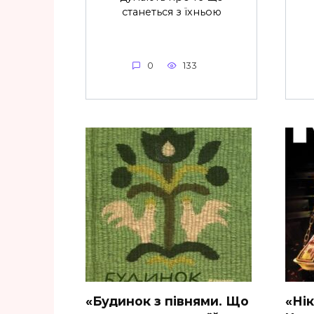
станеться з їхньою
0
133
«Будинок з півнями. Що
«Ні