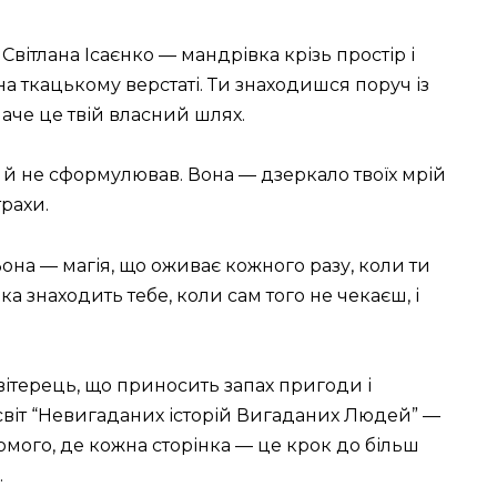
Світлана Ісаєнко — мандрівка крізь простір і
 на ткацькому верстаті. Ти знаходишся поруч із
аче це твій власний шлях.
е й не сформулював. Вона — дзеркало твоїх мрій
трахи.
Вона — магія, що оживає кожного разу, коли ти
яка знаходить тебе, коли сам того не чекаєш, і
е вітерець, що приносить запах пригоди і
світ “Невигаданих історій Вигаданих Людей” —
домого, де кожна сторінка — це крок до більш
.