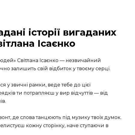
дані історії вигаданих
ітлана Ісаєнко
людей» Світлана Ісаєнко — незвичайний
чно залишить свій відбиток у твоєму серці.
я у звичні рамки, веде тебе до цієї
рядків ти потрапляєш у вир відчуттів — від
ів.
онт, де слова танцюють під музику твоїх думок.
елистуєш кожну сторінку, наче ступаючи в