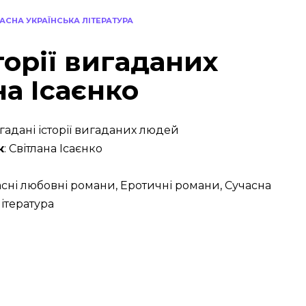
АСНА УКРАЇНСЬКА ЛІТЕРАТУРА
торії вигаданих
а Ісаєнко
гадані історії вигаданих людей
к
: Світлана Ісаєнко
часні любовні романи, Еротичні романи, Сучасна
література