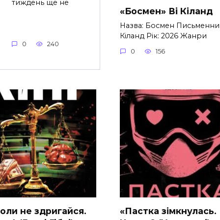
тиждень ще не
«Босмен» Ві Кіланд
Назва: Босмен Письменник
Кіланд Рік: 2026 Жанри
0
240
0
156
коли не здригайся.
«Пастка зімкнулась.