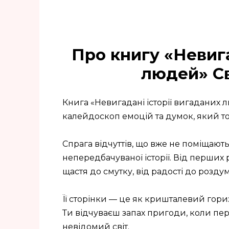
Про книгу «Невига
людей» Св
Книга «Невигадані історії вигаданих 
калейдоскоп емоцій та думок, який то
Спрага відчуттів, що вже не поміщаютьс
непередбачуваної історії. Від перших 
щастя до смутку, від радості до роздум
Її сторінки — це як кришталевий гориз
Ти відчуваєш запах пригоди, коли пер
невідомий світ.