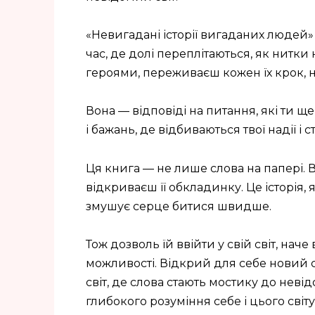
«Невигадані історії вигаданих людей» 
час, де долі переплітаються, як нитки
героями, переживаєш кожен їх крок, н
Вона — відповіді на питання, які ти щ
і бажань, де відбиваються твої надії і с
Ця книга — не лише слова на папері. 
відкриваєш її обкладинку. Це історія, 
змушує серце битися швидше.
Тож дозволь їй ввійти у свій світ, нач
можливості. Відкрий для себе новий 
світ, де слова стають мостику до неві
глибокого розуміння себе і цього світу