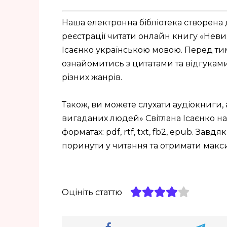
Наша електронна бібліотека створена 
реєстрації читати онлайн книгу «Неви
Ісаєнко українською мовою. Перед тим
ознайомитись з цитатами та відгуками. 
різних жанрів.
Також, ви можете слухати аудіокниги, 
вигаданих людей» Світлана Ісаєнко на i
форматах: pdf, rtf, txt, fb2, epub. За
поринути у читання та отримати мак
Оцініть статтю