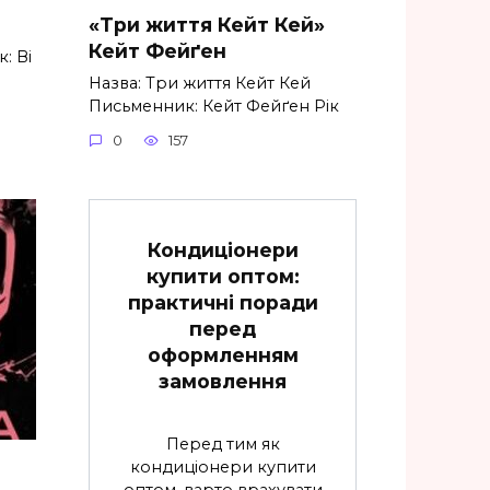
«Три життя Кейт Кей»
Кейт Фейґен
: Ві
Назва: Три життя Кейт Кей
Письменник: Кейт Фейґен Рік
0
157
Кондиціонери
купити оптом:
практичні поради
перед
оформленням
замовлення
Перед тим як
кондиціонери купити