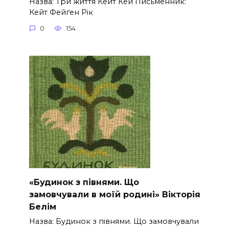
Назва: Три життя Кейт Кей Письменник:
Кейт Фейґен Рік
0
154
«Будинок з півнями. Що
замовчували в моїй родині» Вікторія
Белім
Назва: Будинок з півнями. Що замовчували