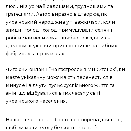
людині з усіма її радощами, труднощами та
трагедіями. Автор виразно відтворює, як
український народ жив у ті важкі часи, коли
злидні, голод і холод примушували селян і
робітників великомасштабно покидати свої
домівки, шукаючи пристановище на рибних
фабриках та промислах.
Читаючи онлайн “На гастролях в Микитянах”, ви
маєте унікальну можливість перенестися в
минуле і відчути пульс суспільного життя та
змін, що відбувалися в тих часах у світі
українського населення.
Наша електронна бібліотека створена для того,
щоб ви мали змогу безкоштовно та без