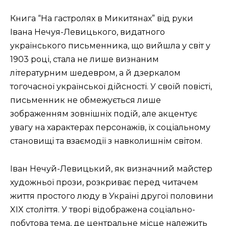
Книга “На гастролях в Микитянах” від руки
Івана Нечуя-Левицького, видатного
українського письменника, що вийшла у світ у
1903 році, стала не лише визнаним
літературним шедевром, а й дзеркалом
тогочасної української дійсності. У своїй повісті,
письменник не обмежується лише
зображенням зовнішніх подій, але акцентує
увагу на характерах персонажів, їх соціальному
становищі та взаємодії з навколишнім світом.
Іван Нечуй-Левицький, як визначний майстер
художньої прози, розкриває перед читачем
життя простого люду в Україні другої половини
XIX століття. У творі відображена соціально-
побутова тема, де центральне місце належить