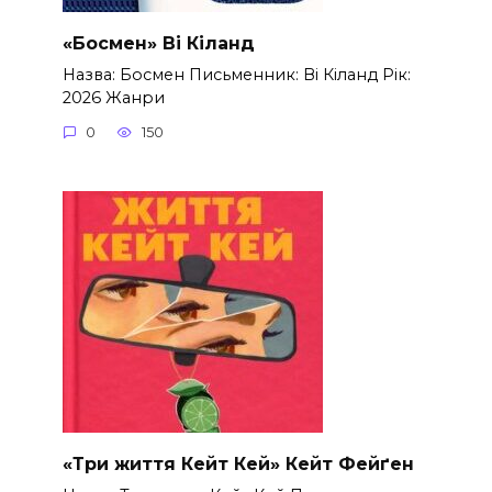
«Босмен» Ві Кіланд
Назва: Босмен Письменник: Ві Кіланд Рік:
2026 Жанри
0
150
«Три життя Кейт Кей» Кейт Фейґен