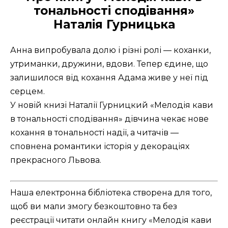
тональності сподівання»
Наталія Гурницька
Анна випробувала долю і різні ролі — коханки,
утриманки, дружини, вдови. Тепер єдине, що
залишилося від кохання Адама живе у неї під
серцем.
У новій книзі Наталії Гурницкий «Мелодія кави
в тональності сподівання» дівчина чекає нове
кохання в тональності надії, а читачів —
сповнена романтики історія у декораціях
прекрасного Львова.
Наша електронна бібліотека створена для того,
щоб ви мали змогу безкоштовно та без
реєстрації читати онлайн книгу «Мелодія кави