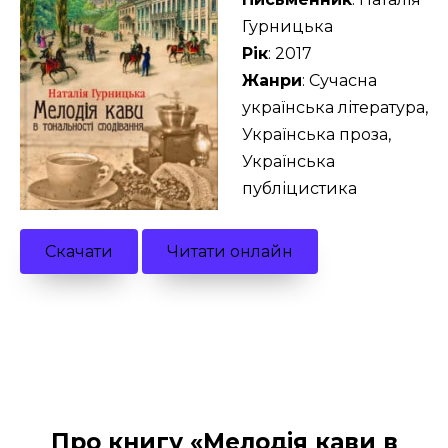
Гурницька
Рік
: 2017
Жанри
: Сучасна
українська література,
Українська проза,
Українська
публіцистика
Скачати
Читати онлайн
Про книгу «Мелодія кави в