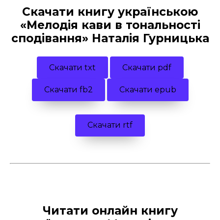
Скачати книгу українською
«Мелодія кави в тональності
сподівання» Наталія Гурницька
Скачати txt
Скачати pdf
Скачати fb2
Скачати epub
Скачати rtf
Читати онлайн книгу