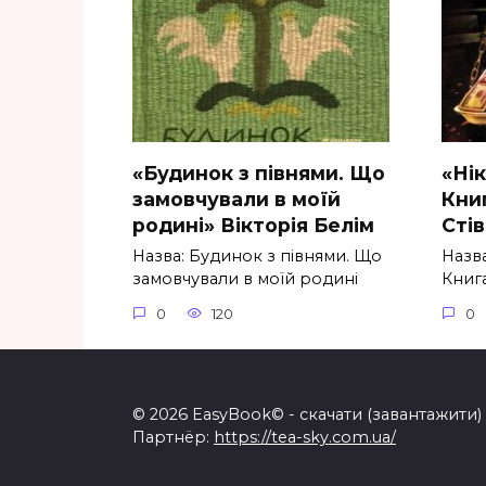
«Будинок з півнями. Що
«Ні
замовчували в моїй
Книг
родині» Вікторія Белім
Стів
Назва: Будинок з півнями. Що
Назва
замовчували в моїй родині
Книга
0
120
0
© 2026 EasyBook© - скачати (завантажити) б
Партнёр:
https://tea-sky.com.ua/