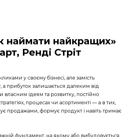
Як наймати найкращих»
рт, Ренді Стріт
иками у своєму бізнесі, але замість
у, а прибуток залишається далеким від
и власним ідеям та розвитку, постійно
тратегіях, процесах чи асортименті — а в тих,
ерує продажами, формує продукт і навіть тримає
жній фундамент, на якому або вибудовується