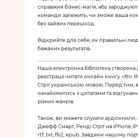
справжня бізнес-магія, або зароджуют
команди залежить, чи зможе ваша ко
без зайвих перешкод.
Відкрийте для себе, як правильні люди
бажаних результатів.
Наша електронна бібліотека створена 
реєстрації читати онлайн книгу «Хто
Стріт українською мовою. Перед тим, 
ознайомитись з цитатами та відгуками. 
різних жанрів.
Також, ви можете слухати аудіокниги,
Джефф Смарт, Ренді Стріт на iPhone, iP
rtf, txt, fb2, epub. Завдяки нашому п