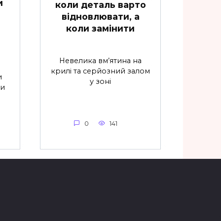
и
коли деталь варто
відновлювати, а
коли замінити
Невелика вм’ятина на
крилі та серйозний залом
и
у зоні
ти
0
141