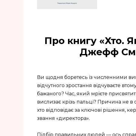
Про книгу «Хто. 
Джефф Сма
Ви щодня боретесь із численними викл
відчутного зростання відчуваєте втом
бажаного? Час, який мрієте присвятит
вислизає крізь пальці? Причина не в с
хто відповідає за ключові рішення, к
звання «директора».
Підбір правильних людей — ось справ