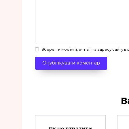
Зберегти моє ім'я, e-mail, та адресу сайту 
В
Як не втратити