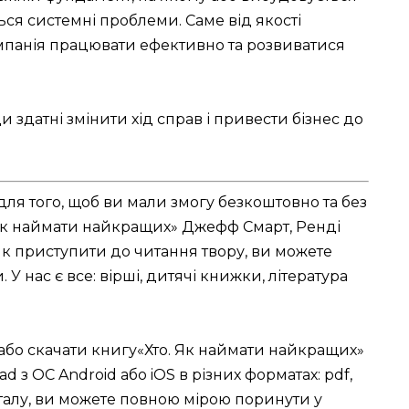
ься системні проблеми. Саме від якості
мпанія працювати ефективно та розвиватися
 здатні змінити хід справ і привести бізнес до
для того, щоб ви мали змогу безкоштовно та без
. Як наймати найкращих» Джефф Смарт, Ренді
як приступити до читання твору, ви можете
У нас є все: вірші, дитячі книжки, література
 або скачати книгу«Хто. Як наймати найкращих»
ad з ОС Android або iOS в різних форматах: pdf,
орталу, ви можете повною мірою поринути у