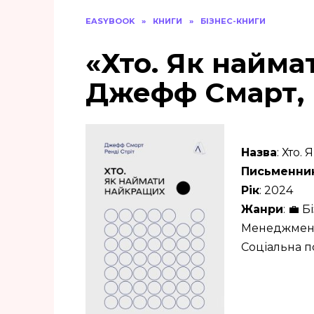
EASYBOOK
»
КНИГИ
»
БІЗНЕС-КНИГИ
«Хто. Як найм
Джефф Смарт, 
Назва
: Хто
Письменни
Рік
: 2024
Жанри
: 💼 
Менеджмент 
Соціальна п