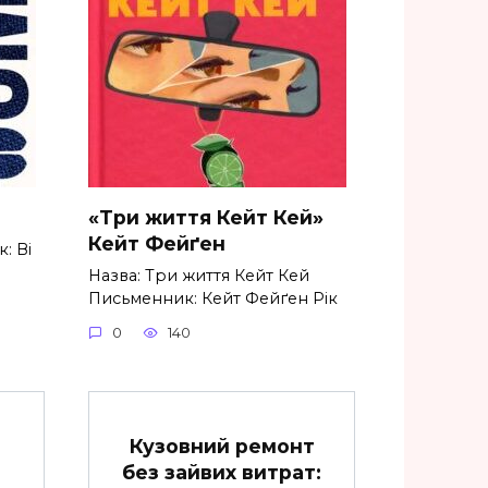
«Три життя Кейт Кей»
Кейт Фейґен
: Ві
Назва: Три життя Кейт Кей
Письменник: Кейт Фейґен Рік
0
140
Кузовний ремонт
без зайвих витрат: