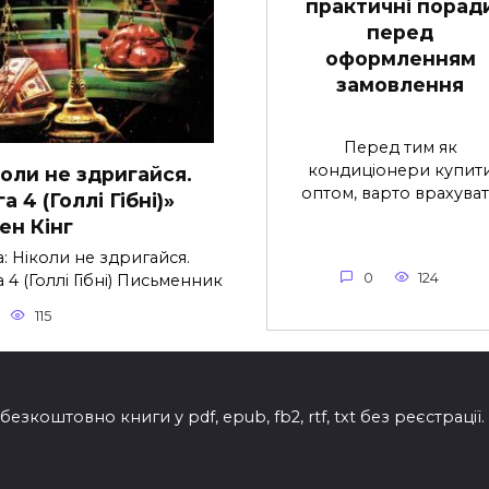
практичні порад
перед
оформленням
замовлення
Перед тим як
кондиціонери купит
коли не здригайся.
оптом, варто врахува
а 4 (Голлі Гібні)»
ен Кінг
: Ніколи не здригайся.
0
124
 4 (Голлі Гібні) Письменник
115
езкоштовно книги у pdf, epub, fb2, rtf, txt без реєстрації.