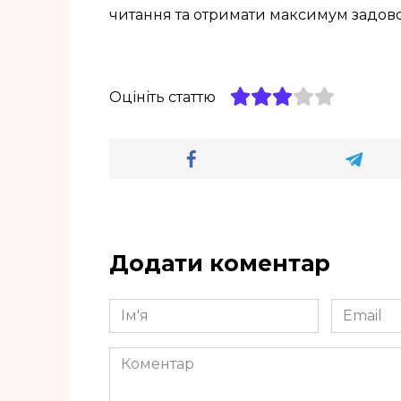
читання та отримати максимум задов
Оцініть статтю
Додати коментар
Ім'я
Email
*
*
Коментар