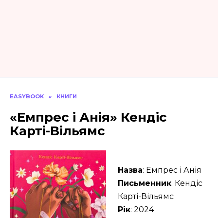
EASYBOOK
»
КНИГИ
«Емпрес і Анія» Кендіс
Карті-Вільямс
Назва
: Емпрес і Анія
Письменник
: Кендіс
Карті-Вільямс
Рік
: 2024