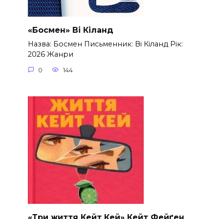
«Босмен» Ві Кіланд
Назва: Босмен Письменник: Ві Кіланд Рік:
2026 Жанри
0
144
«Три життя Кейт Кей» Кейт Фейґен