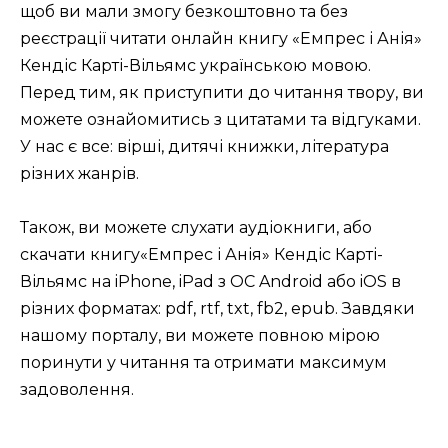
щоб ви мали змогу безкоштовно та без
реєстрації читати онлайн книгу «Емпрес і Анія»
Кендіс Карті-Вільямс українською мовою.
Перед тим, як приступити до читання твору, ви
можете ознайомитись з цитатами та відгуками.
У нас є все: вірші, дитячі книжки, література
різних жанрів.
Також, ви можете слухати аудіокниги, або
скачати книгу«Емпрес і Анія» Кендіс Карті-
Вільямс на iPhone, iPad з ОС Android або iOS в
різних форматах: pdf, rtf, txt, fb2, epub. Завдяки
нашому порталу, ви можете повною мірою
поринути у читання та отримати максимум
задоволення.