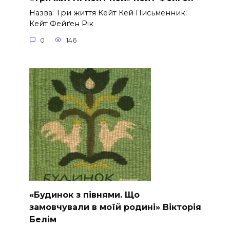
Назва: Три життя Кейт Кей Письменник:
Кейт Фейґен Рік
0
146
«Будинок з півнями. Що
замовчували в моїй родині» Вікторія
Белім