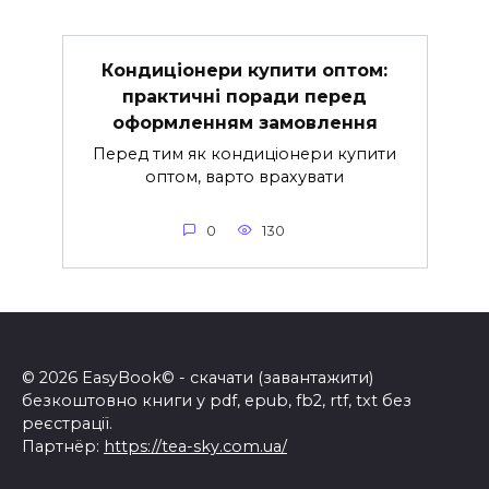
Кондиціонери купити оптом:
практичні поради перед
оформленням замовлення
Перед тим як кондиціонери купити
оптом, варто врахувати
0
130
© 2026 EasyBook© - скачати (завантажити)
безкоштовно книги у pdf, epub, fb2, rtf, txt без
реєстрації.
Партнёр:
https://tea-sky.com.ua/