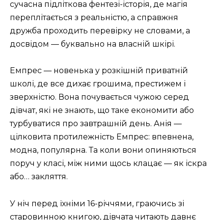
сучасна підліткова фентезі-історія, де магія
переплітається з реальністю, а справжня
дружба проходить перевірку не словами, а
досвідом — буквально на власній шкірі.
Емпрес — новенька у розкішній приватній
школі, де все дихає грошима, престижем і
зверхністю. Вона почувається чужою серед
дівчат, які не знають, що таке економити або
турбуватися про завтрашній день. Анія —
цілковита протилежність Емпрес: впевнена,
модна, популярна. Та коли вони опиняються
поруч у класі, між ними щось клацає — як іскра
або… закляття.
У ніч перед їхніми 16-річчями, граючись зі
старовинною книгою, дівчата читають давнє