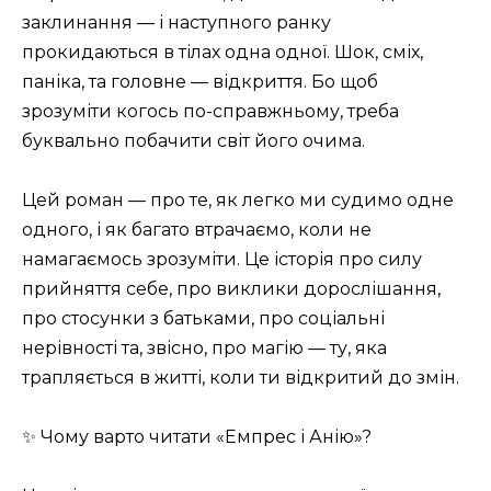
заклинання — і наступного ранку
прокидаються в тілах одна одної. Шок, сміх,
паніка, та головне — відкриття. Бо щоб
зрозуміти когось по-справжньому, треба
буквально побачити світ його очима.
Цей роман — про те, як легко ми судимо одне
одного, і як багато втрачаємо, коли не
намагаємось зрозуміти. Це історія про силу
прийняття себе, про виклики дорослішання,
про стосунки з батьками, про соціальні
нерівності та, звісно, про магію — ту, яка
трапляється в житті, коли ти відкритий до змін.
✨ Чому варто читати «Емпрес і Анію»?