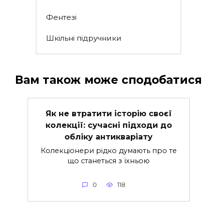
Фентезі
Шкільні підручники
Вам також може сподобатися
Як не втратити історію своєї
колекції: сучасні підходи до
обліку антикваріату
Колекціонери рідко думають про те
що станеться з їхньою
0
118