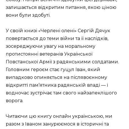
залишається відкритим питання, якою ціною
вони були здобуті.
У своїй книзі «Черлені олені» Сергій Дячук
повертається до теми війни та її наслідків,
зосереджуючи увагу на моральному
протистоянні ветеранів Української
Повстанської Армії з радянськими солдатами.
Головним героєм стає гуцул Іван, який
випадково опиняється на післявоєнному
відкритті пам’ятника радянській владі — і
водночас зустрічає там свого найзапеклішого
ворога.
Читаючи цю книгу онлайн українською, ми
разом з Іваном занурюємося в історичні та