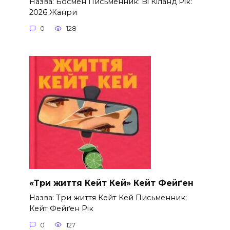
Назва: Босмен Письменник: Ві Кіланд Рік:
2026 Жанри
0
128
«Три життя Кейт Кей» Кейт Фейґен
Назва: Три життя Кейт Кей Письменник:
Кейт Фейґен Рік
0
127