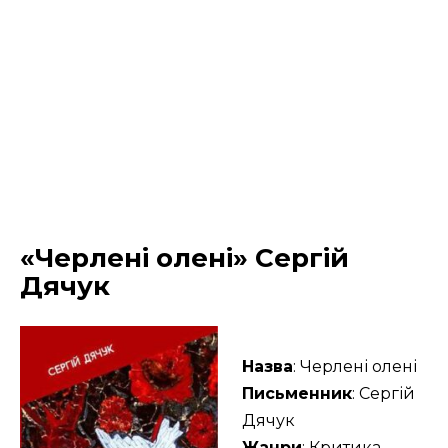
«Черлені олені» Сергій
Дячук
Назва
: Черлені олені
Письменник
: Сергій
Дячук
Жанри
: Критика,