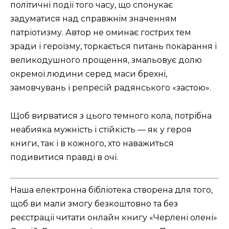
політичні події того часу, що спонукає
задуматися над справжнім значенням
патріотизму. Автор не оминає гострих тем
зради і героїзму, торкається питань покарання і
великодушного прощення, змальовує долю
окремої людини серед маси брехні,
замовчувань і репресій радянського «застою».
Щоб вирватися з цього темного кола, потрібна
неабияка мужність і стійкість — як у героя
книги, так і в кожного, хто наважиться
подивитися правді в очі.
Наша електронна бібліотека створена для того,
щоб ви мали змогу безкоштовно та без
реєстрації читати онлайн книгу «Черлені олені»