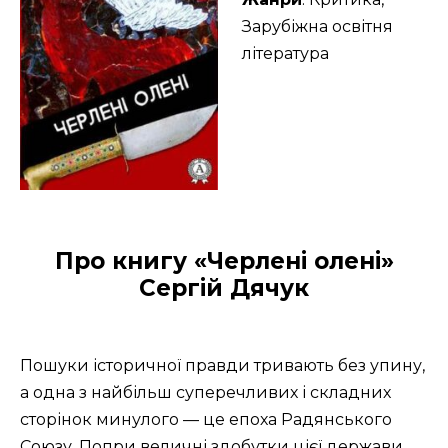
Зарубіжна освітня
література
Про книгу «Черлені олені»
Сергій Дячук
Пошуки історичної правди тривають без упину,
а одна з найбільш суперечливих і складних
сторінок минулого — це епоха Радянського
Союзу. Попри величні здобутки цієї держави,