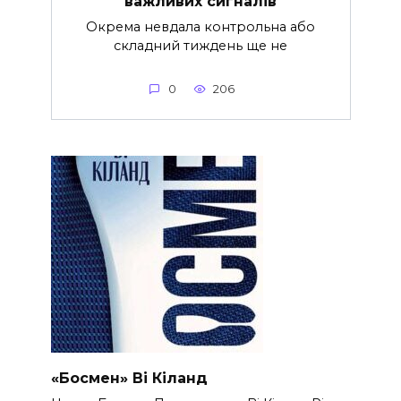
важливих сигналів
Окрема невдала контрольна або
складний тиждень ще не
0
206
«Босмен» Ві Кіланд