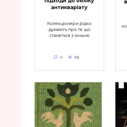
підходи до обліку
антикваріату
Колекціонери рідко
ко
думають про те що
станеться з їхньою
0
118