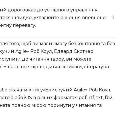
ий дороговказ до успішного управління
хайтеся швидко, ухвалюйте рішення впевнено — і
ентну перевагу.
для того, щоб ви мали змогу безкоштовно та без
кучий Agile» Роб Коул, Едвард Скотчер
иступити до читання твору, ви можете
У нас є все: вірші, дитячі книжки, література
 або скачати книгу«Блискучий Agile» Роб Коул,
oid або iOS в різних форматах: pdf, rtf, txt, fb2,
жете повною мірою поринути у читання та