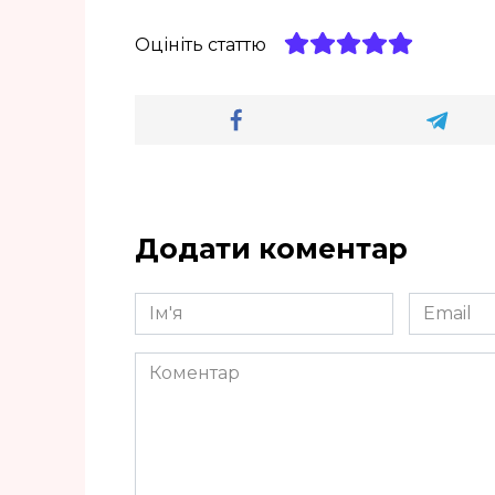
Оцініть статтю
Додати коментар
Ім'я
Email
*
*
Коментар