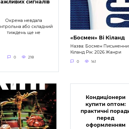
важливих сигналів
Окрема невдала
нтрольна або складний
тиждень ще не
«Босмен» Ві Кіланд
Назва: Босмен Письменник
Кіланд Рік: 2026 Жанри
0
218
0
141
Кондиціонери
купити оптом:
практичні порад
перед
оформленням