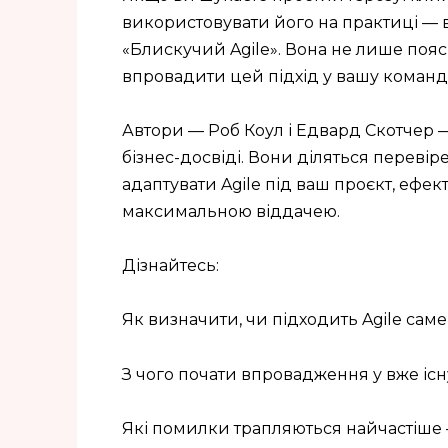
використовувати його на практиці — в
«Блискучий Agile». Вона не лише пояс
впровадити цей підхід у вашу команд
Автори — Роб Коул і Едвард Скотчер —
бізнес-досвіді. Вони діляться перев
адаптувати Agile під ваш проєкт, ефе
максимальною віддачею.
Дізнайтесь:
Як визначити, чи підходить Agile саме
З чого почати впровадження у вже іс
Які помилки трапляються найчастіше —