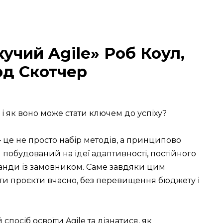
учий Agile» Роб Коул,
рд Скотчер
і як воно може стати ключем до успіху?
— це не просто набір методів, а принципово
н побудований на ідеї адаптивності, постійного
манди із замовником. Саме завдяки цим
ти проєкти вчасно, без перевищення бюджету і
посіб освоїти Agile та дізнатися, як