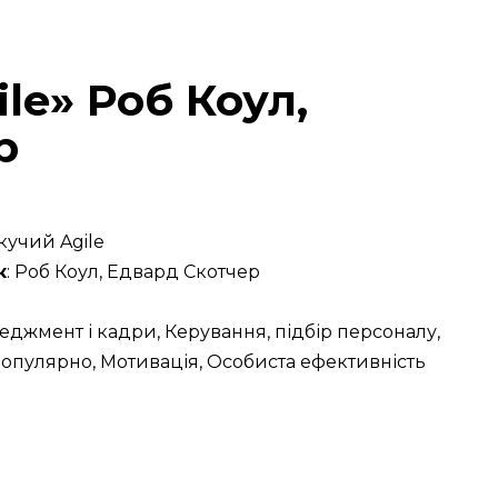
le» Роб Коул,
р
кучий Agile
к
: Роб Коул, Едвард Скотчер
еджмент і кадри, Керування, підбір персоналу,
популярно, Мотивація, Особиста ефективність