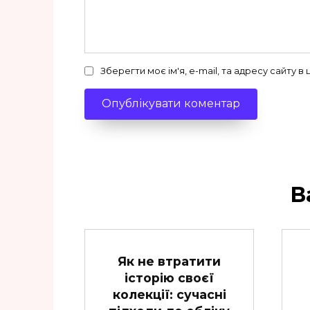
Зберегти моє ім'я, e-mail, та адресу сайту 
В
Як не втратити
історію своєї
колекції: сучасні