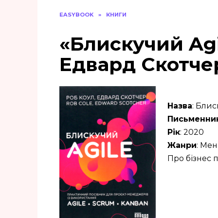
EASYBOOK
»
КНИГИ
«Блискучий Agi
Едвард Скотче
Назва
: Блис
Письменни
Рік
: 2020
Жанри
: Мен
Про бізнес 