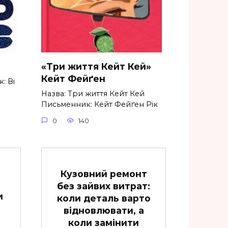
«Три життя Кейт Кей»
Кейт Фейґен
: Ві
Назва: Три життя Кейт Кей
Письменник: Кейт Фейґен Рік
0
140
Кузовний ремонт
без зайвих витрат:
и
коли деталь варто
відновлювати, а
коли замінити