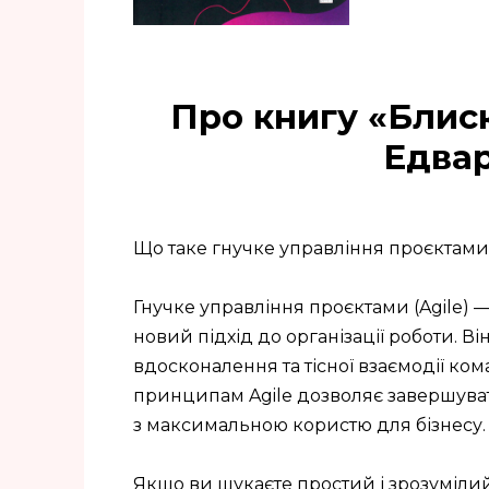
Про книгу «Блиск
Едва
Що таке гнучке управління проєктами 
Гнучке управління проєктами (Agile) 
новий підхід до організації роботи. Ві
вдосконалення та тісної взаємодії ко
принципам Agile дозволяє завершува
з максимальною користю для бізнесу.
Якщо ви шукаєте простий і зрозумілий с