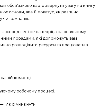
ам обов’язково варто звернути увагу на книгу
нює основи, але й показує, як реально
у чи компанію.
 зосереджені не на теорії, а на реальному
іреними порадами, які допоможуть вам
ктивно розподілити ресурси та працювати з
 вашій команді.
нуючому робочому процесі.
 і як їх уникнути.