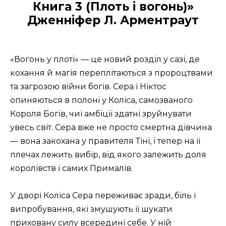
Книга 3 (Плоть і вогонь)»
Дженніфер Л. Арментраут
«Вогонь у плоті» — це новий розділ у сазі, де
кохання й магія переплітаються з пророцтвами
та загрозою війни богів. Сера і Ніктос
опиняються в полоні у Коліса, самозваного
Короля Богів, чиї амбіції здатні зруйнувати
увесь світ. Сера вже не просто смертна дівчина
— вона закохана у правителя Тіні, і тепер на її
плечах лежить вибір, від якого залежить доля
королівств і самих Прималів.
У дворі Коліса Сера переживає зради, біль і
випробування, які змушують її шукати
приховану силу всередині себе. У ній