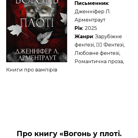
Письменник
:
Дженніфер Л.
Арментраут
Рік
: 2025
Жанри
: Зарубіжне
фентезі, 🧙‍♂️ Фентезі,
Любовне фентезі,
Романтична проза,
Книги про вампірів
Про книгу «Вогонь у плоті.