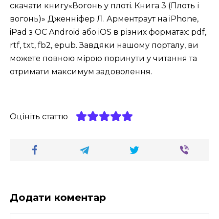
скачати книгу«Вогонь у плоті. Книга 3 (Плоть і
вогонь)» Дженніфер Л. Арментраут на iPhone,
iPad з ОС Android або iOS в різних форматах: pdf,
rtf, txt, fb2, epub. Завдяки нашому порталу, ви
можете повною мірою поринути у читання та
отримати максимум задоволення.
Оцініть статтю
Додати коментар
Ім'я