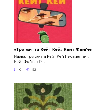
«Три життя Кейт Кей» Кейт Фейґен
Назва: Три життя Кейт Кей Письменник:
Кейт Фейґен Рік
0
152