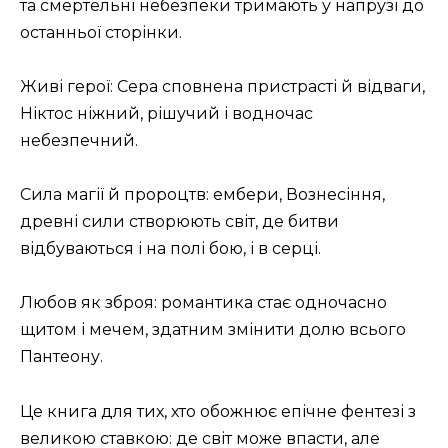
та смертельні небезпеки тримають у напрузі до
останньої сторінки.
Живі герої: Сера сповнена пристрасті й відваги,
Ніктос ніжний, рішучий і водночас
небезпечний.
Сила магії й пророцтв: ембери, Вознесіння,
древні сили створюють світ, де битви
відбуваються і на полі бою, і в серці.
Любов як зброя: романтика стає одночасно
щитом і мечем, здатним змінити долю всього
Пантеону.
Це книга для тих, хто обожнює епічне фентезі з
великою ставкою: де світ може впасти, але