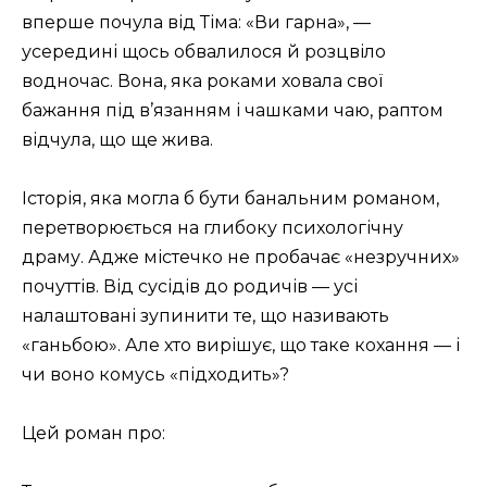
вперше почула від Тіма: «Ви гарна», —
усередині щось обвалилося й розцвіло
водночас. Вона, яка роками ховала свої
бажання під в’язанням і чашками чаю, раптом
відчула, що ще жива.
Історія, яка могла б бути банальним романом,
перетворюється на глибоку психологічну
драму. Адже містечко не пробачає «незручних»
почуттів. Від сусідів до родичів — усі
налаштовані зупинити те, що називають
«ганьбою». Але хто вирішує, що таке кохання — і
чи воно комусь «підходить»?
Цей роман про: