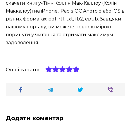
скачати книгу«Тім» Коллін Мак-Каллоу (Колін
Маккалоу)і на iPhone, iPad з ОС Android або iOS в
різних форматах: pdf, rtf, txt, fb2, epub. Завдяки
нашому порталу, ви можете повною мірою
поринути у читання та отримати максимум
задоволення.
Оцініть статтю
Додати коментар
Ім'я