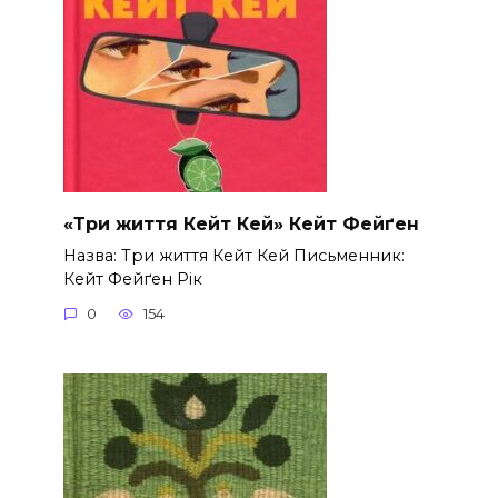
«Три життя Кейт Кей» Кейт Фейґен
Назва: Три життя Кейт Кей Письменник:
Кейт Фейґен Рік
0
154