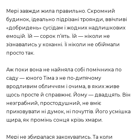
Мері завжди жила правильно. Скромний
будинок, ідеально підрізані троянди, ввічливі
«добридень» сусідам і жодних надлишкових
емоцій. Їй — сорок п’ять. Їй — ніколи не
зізнавались у коханні. Її ніколи не обіймали
просто так.
Аж поки вона не найняла собі помічника по
саду — юного Тіма з не по-дитячому
вродливим обличчям і очима, в яких живе
щось просте й справжнє. Йому — двадцять. Він
незграбний, простодушний, не вміє
приховувати ні думок, ні почуттів. Його усмішка
щира, як промінь сонця крізь хмари.
Мері не збиралася закохуватись. Та коли