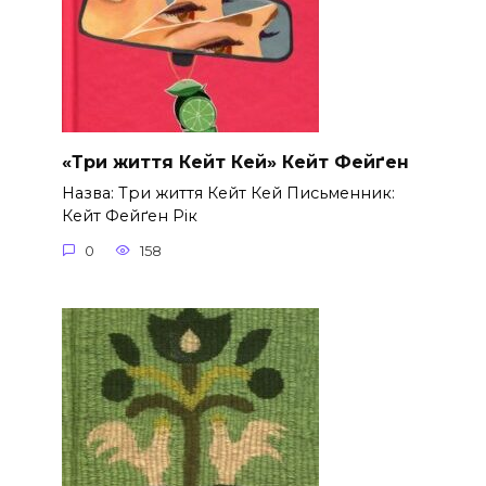
«Три життя Кейт Кей» Кейт Фейґен
Назва: Три життя Кейт Кей Письменник:
Кейт Фейґен Рік
0
158