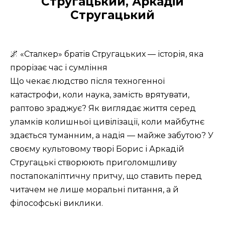
Стругацький, Аркадій
Стругацький
🌌 «Сталкер» братів Стругацьких — історія, яка
прорізає час і сумління
Що чекає людство після техногенної
катастрофи, коли наука, замість врятувати,
раптово зраджує? Як виглядає життя серед
уламків колишньої цивілізації, коли майбутнє
здається туманним, а надія — майже забутою? У
своєму культовому творі Борис і Аркадій
Стругацькі створюють приголомшливу
постапокаліптичну притчу, що ставить перед
читачем не лише моральні питання, а й
філософські виклики.