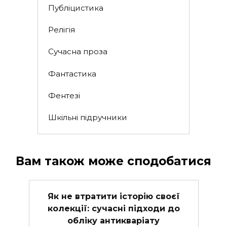
Публіцистика
Релігія
Сучасна проза
Фантастика
Фентезі
Шкільні підручники
Вам також може сподобатися
Як не втратити історію своєї
колекції: сучасні підходи до
обліку антикваріату