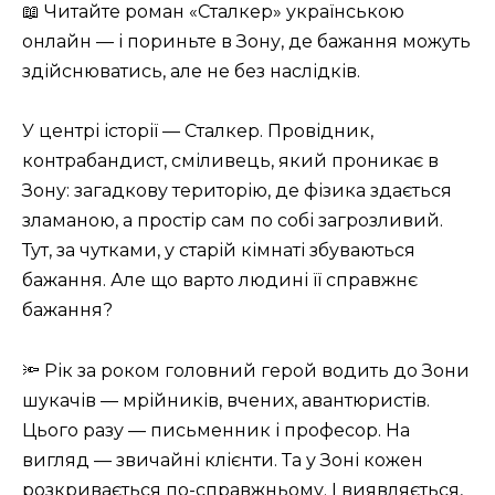
📖 Читайте роман «Сталкер» українською
онлайн — і пориньте в Зону, де бажання можуть
здійснюватись, але не без наслідків.
У центрі історії — Сталкер. Провідник,
контрабандист, сміливець, який проникає в
Зону: загадкову територію, де фізика здається
зламаною, а простір сам по собі загрозливий.
Тут, за чутками, у старій кімнаті збуваються
бажання. Але що варто людині її справжнє
бажання?
🔦 Рік за роком головний герой водить до Зони
шукачів — мрійників, вчених, авантюристів.
Цього разу — письменник і професор. На
вигляд — звичайні клієнти. Та у Зоні кожен
розкривається по-справжньому. І виявляється,