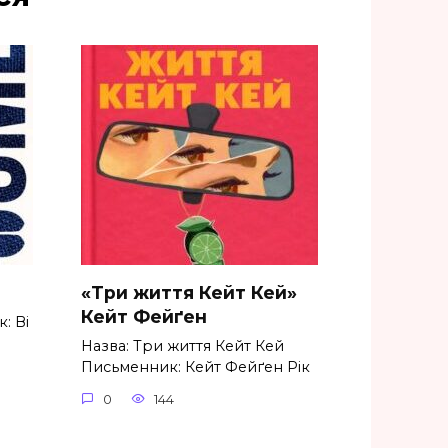
«Три життя Кейт Кей»
Кейт Фейґен
: Ві
Назва: Три життя Кейт Кей
Письменник: Кейт Фейґен Рік
0
144