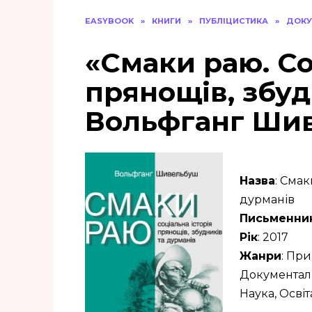
EASYBOOK
»
КНИГИ
»
ПУБЛІЦИСТИКА
»
ДОКУ
«Смаки раю. Со
прянощів, збуд
Вольфганг Ши
Назва
: Смак
дурманів
Письменни
Рік
: 2017
Жанри
: При
Документальн
Наука, Освіт