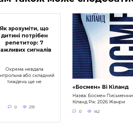
Як зрозуміти, що
дитині потрібен
репетитор: 7
важливих сигналів
Окрема невдала
нтрольна або складний
тиждень ще не
«Босмен» Ві Кіланд
Назва: Босмен Письменник
Кіланд Рік: 2026 Жанри
0
219
0
142