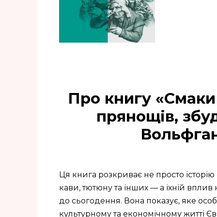
Про книгу «Смаки 
прянощів, збу
Вольфга
Ця книга розкриває не просто історію
кави, тютюну та інших — а їхній вплив 
до сьогодення. Вона показує, яке осо
культурному та економічному житті Є