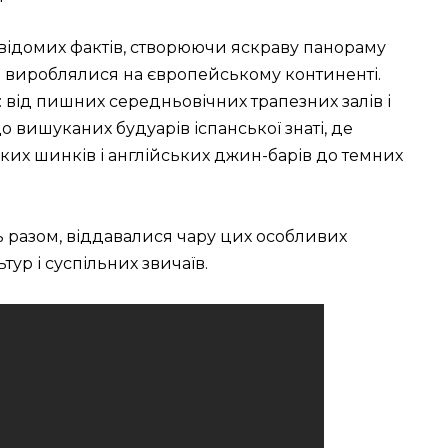
відомих фактів, створюючи яскраву панораму
 вироблялися на європейському континенті.
 від пишних середньовічних трапезних залів і
 вишуканих будуарів іспанської знаті, де
ких шинків і англійських джин-барів до темних
сь разом, віддавалися чару цих особливих
тур і суспільних звичаїв.