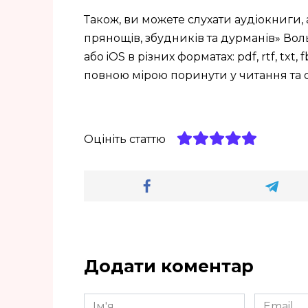
Також, ви можете слухати аудіокниги, 
прянощів, збудників та дурманів» Вол
або iOS в різних форматах: pdf, rtf, tx
повною мірою поринути у читання та
Оцініть статтю
Додати коментар
Ім'я
Email