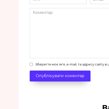
*
*
Коментар
Зберегти моє ім'я, e-mail, та адресу сайту 
В