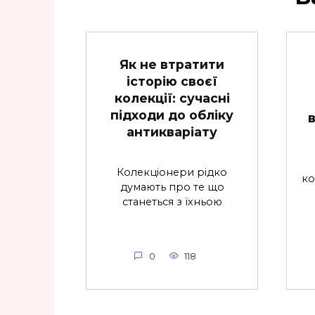
Як не втратити
історію своєї
колекції: сучасні
підходи до обліку
антикваріату
Колекціонери рідко
ко
думають про те що
станеться з їхньою
0
118