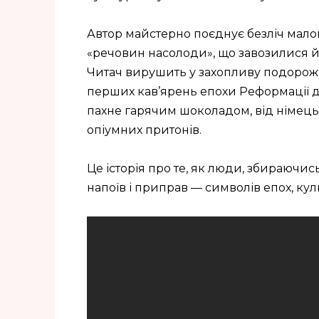
Автор майстерно поєднує безліч мало
«речовин насолоди», що завозилися й
Читач вирушить у захопливу подорож:
перших кав’ярень епохи Реформації до
пахне гарячим шоколадом, від німець
опіумних притонів.
Це історія про те, як люди, збираючи
напоїв і приправ — символів епох, куль