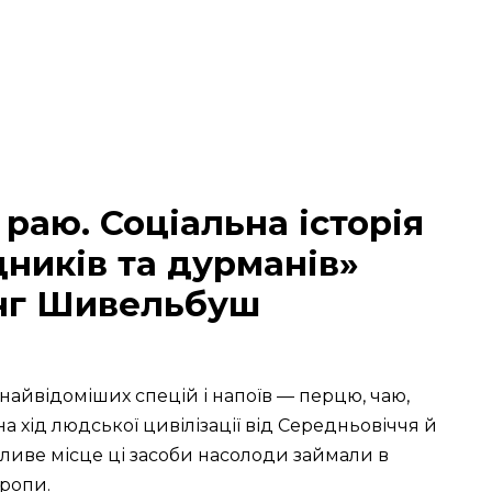
раю. Соціальна історія
дників та дурманів»
нг Шивельбуш
 найвідоміших спецій і напоїв — перцю, чаю,
на хід людської цивілізації від Середньовіччя й
бливе місце ці засоби насолоди займали в
вропи.