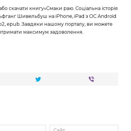
або скачати книгу«Смаки раю. Соціальна історія
ьфганг Шивельбуш на iPhone, iPad з ОС Android
t, fb2, epub. Завдяки нашому порталу, ви можете
 отримати максимум задоволення.
Сайт