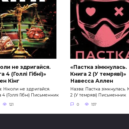
коли не здригайся.
«Пастка зімкнулась.
а 4 (Голлі Гібні)»
Книга 2 (У темряві)»
ен Кінг
Навесса Аллен
: Ніколи не здригайся.
Назва: Пастка зімкнулась. 
 4 (Голлі Гібні) Письменник
2 (У темряві) Письменник
121
0
157