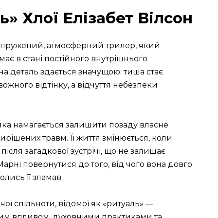
ь» Хлої Елізабет Вілсон
 напружений, атмосферний трилер, який
має в стані постійного внутрішнього
на деталь здається значущою: тиша стає
вожного відтінку, а відчуття небезпеки
, яка намагається залишити позаду власне
ирішених травм. Її життя змінюється, коли
після загадкової зустрічі, що не залишає
арні повернутися до того, від чого вона довго
колись її зламав.
ої спільноти, відомої як «ритуаль» —
ним впливом, духовними практиками та