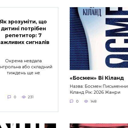
Як зрозуміти, що
дитині потрібен
репетитор: 7
важливих сигналів
Окрема невдала
нтрольна або складний
тиждень ще не
«Босмен» Ві Кіланд
Назва: Босмен Письменник
Кіланд Рік: 2026 Жанри
0
231
0
148