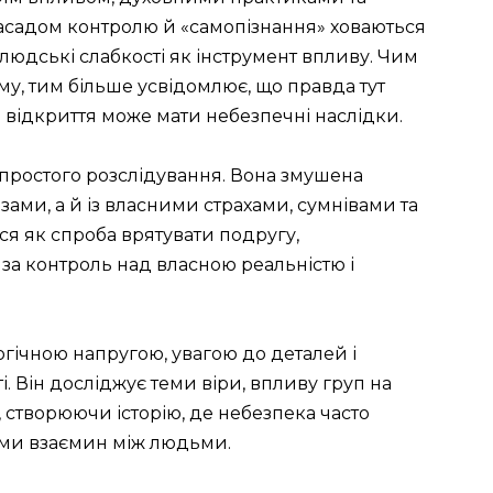
асадом контролю й «самопізнання» ховаються
людські слабкості як інструмент впливу. Чим
у, тим більше усвідомлює, що правда тут
 відкриття може мати небезпечні наслідки.
 простого розслідування. Вона змушена
зами, а й із власними страхами, сумнівами та
ся як спроба врятувати подругу,
за контроль над власною реальністю і
гічною напругою, увагою до деталей і
 Він досліджує теми віри, впливу груп на
и, створюючи історію, де небезпека часто
теми взаємин між людьми.