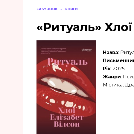
EASYBOOK
»
КНИГИ
«Ритуаль» Хлої
Назва
: Риту
Письменни
Рік
: 2025
Жанри
: Пси
Містика, Др