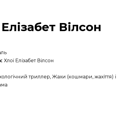
 Елізабет Вілсон
аль
к
: Хлої Елізабет Вілсон
хологічний триллер, Жахи (кошмари, жахіття) і
ама