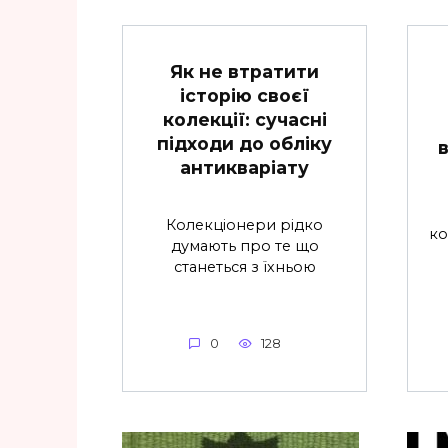
Як не втратити
історію своєї
колекції: сучасні
підходи до обліку
антикваріату
Колекціонери рідко
ко
думають про те що
станеться з їхньою
0
128