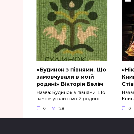
«Будинок з півнями. Що
«Ні
замовчували в моїй
Книг
родині» Вікторія Белім
Стів
Назва: Будинок з півнями. Що
Назва
замовчували в моїй родині
Книга
0
128
0