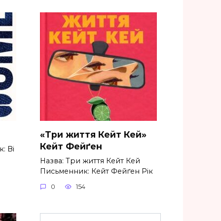
«Три життя Кейт Кей»
Кейт Фейґен
: Ві
Назва: Три життя Кейт Кей
Письменник: Кейт Фейґен Рік
0
154