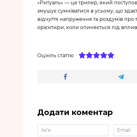
«Ритуаль» — це трилер, який поступо
змушує сумніватися в усьому, що здає
відчуття напруження та роздумів про 
орієнтири, коли опиняється під вплив
Оцініть статтю
Додати коментар
Ім'я
Email
*
*