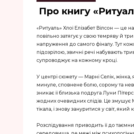
Про книгу «Ритуал
«Ритуаль» Хлої Елізабет Вілсон — це
повільно затягує у свою темряву й три
напруження до самого фіналу. Тут кож
підозрілою, звичні речі набувають три
супроводжує на кожному кроці.
У центрі сюжету — Марні Селік, жінка
минуле, сповнене болю, сорому та нев
зникає її близька подруга Луни Пітерс 
жодних очевидних слідів. Це змушує М
тікала, і знову зануритися у світ, який 
Розслідування приводить її до таємнич
середовища, де межі між психологіч