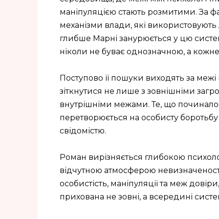
маніпуляцією стають розмитими. За ф
механізми влади, які використовують 
глибше Марні занурюється у цю систем
ніколи не буває однозначною, а кожне
Поступово її пошуки виходять за межі
зіткнутися не лише з зовнішніми загро
внутрішніми межами. Те, що починало
перетворюється на особисту боротьбу 
свідомістю.
Роман вирізняється глибокою психоло
відчутною атмосферою невизначеності.
особистість, маніпуляції та меж довір
прихована не зовні, а всередині сис