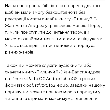
Наша електронна бібліотека створена для того,
щоб ви мали змогу безкоштовно та без
реєстрації читати онлайн книгу «Пильнуй її»
Жан-Батіст Андреа українською мовою. Перед
тим, як приступити до читання твору, ви
можете ознайомитись з цитатами та відгуками.
У нас є все: вірші, дитячі книжки, література
різних жанрів.
Також, ви можете слухати аудіокниги, або
скачати книгу«Пильнуй її» Жан-Батіст Андреа
на iPhone, iPad з ОС Android або iOS в різних
форматах: pdf, rtf, txt, fb2, epub. Завдяки нашому
порталу, ви можете повною мірою поринути у
читання та отримати максимум задоволення.