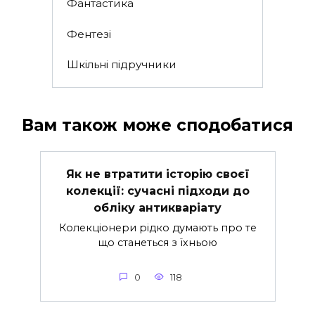
Фантастика
Фентезі
Шкільні підручники
Вам також може сподобатися
Як не втратити історію своєї
колекції: сучасні підходи до
обліку антикваріату
Колекціонери рідко думають про те
що станеться з їхньою
0
118