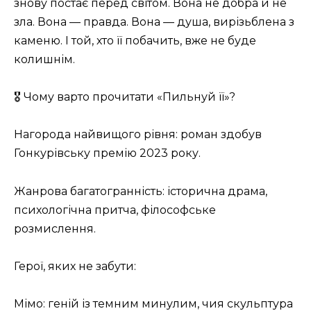
знову постає перед світом. Вона не добра й не
зла. Вона — правда. Вона — душа, вирізьблена з
каменю. І той, хто її побачить, вже не буде
колишнім.
🎖 Чому варто прочитати «Пильнуй її»?
Нагорода найвищого рівня: роман здобув
Гонкурівську премію 2023 року.
Жанрова багатогранність: історична драма,
психологічна притча, філософське
розмислення.
Герої, яких не забути:
Мімо: геній із темним минулим, чия скульптура