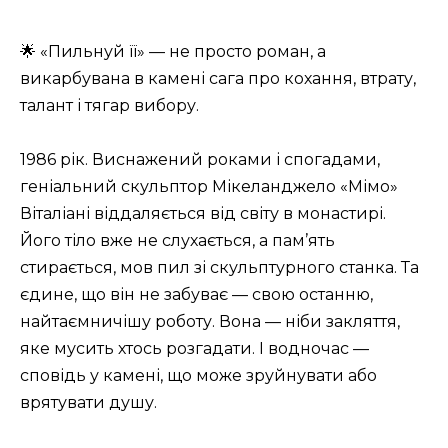
🌟 «Пильнуй її» — не просто роман, а
викарбувана в камені сага про кохання, втрату,
талант і тягар вибору.
1986 рік. Виснажений роками і спогадами,
геніальний скульптор Мікеланджело «Мімо»
Віталіані віддаляється від світу в монастирі.
Його тіло вже не слухається, а пам’ять
стирається, мов пил зі скульптурного станка. Та
єдине, що він не забуває — свою останню,
найтаємничішу роботу. Вона — ніби закляття,
яке мусить хтось розгадати. І водночас —
сповідь у камені, що може зруйнувати або
врятувати душу.