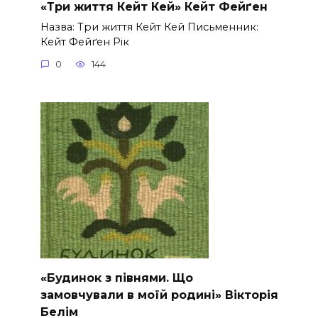
«Три життя Кейт Кей» Кейт Фейґен
Назва: Три життя Кейт Кей Письменник:
Кейт Фейґен Рік
0
144
«Будинок з півнями. Що
замовчували в моїй родині» Вікторія
Белім