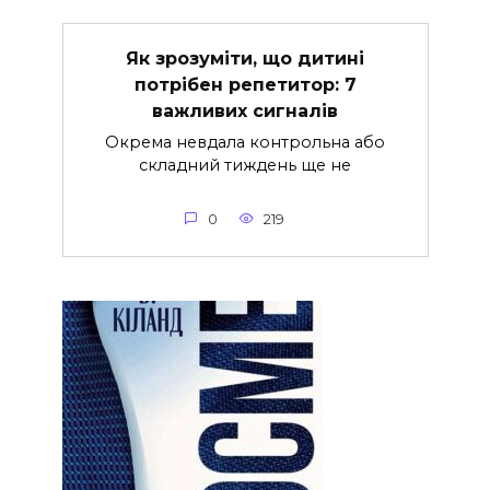
Як зрозуміти, що дитині
потрібен репетитор: 7
важливих сигналів
Окрема невдала контрольна або
складний тиждень ще не
0
219