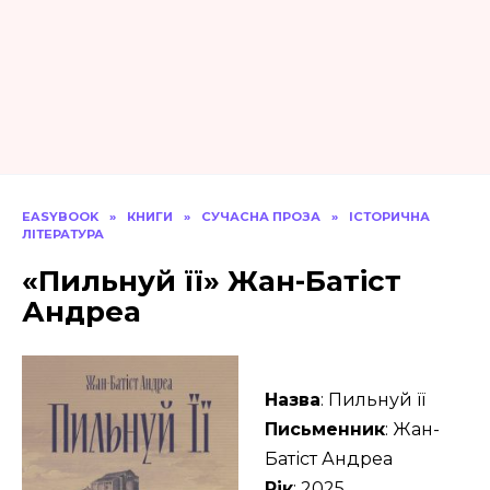
EASYBOOK
»
КНИГИ
»
СУЧАСНА ПРОЗА
»
ІСТОРИЧНА
ЛІТЕРАТУРА
«Пильнуй її» Жан-Батіст
Андреа
Назва
: Пильнуй її
Письменник
: Жан-
Батіст Андреа
Рік
: 2025