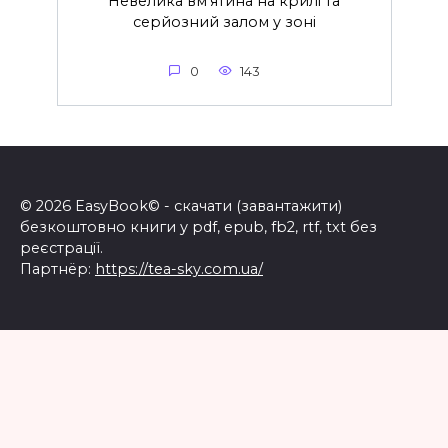
Невелика вм’ятина на крилі та
серйозний залом у зоні
0
143
© 2026 EasyBook© - скачати (завантажити)
безкоштовно книги у pdf, epub, fb2, rtf, txt без
реєстрації.
Партнёр:
https://tea-sky.com.ua/