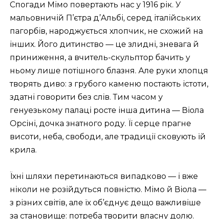
Спогади Мімо повертають нас у 1916 рік. У
мальовничій П’єтра д’Альбі, серед італійських
пагорбів, народжується хлопчик, не схожий на
інших. Його дитинство — це злидні, зневага й
приниження, а вчитель-скульптор бачить у
ньому лише потішного блазня. Але руки хлопця
творять диво: з грубого каменю постають істоти,
здатні говорити без слів. Тим часом у
генуезькому палаці росте інша дитина — Віола
Орсіні, дочка знатного роду. Її серце прагне
висоти, неба, свободи, але традиції сковують їй
крила.
Їхні шляхи перетинаються випадково — і вже
ніколи не розійдуться повністю. Мімо й Віола —
з різних світів, але їх об’єднує дещо важливіше
за становище: потреба творити власну долю.