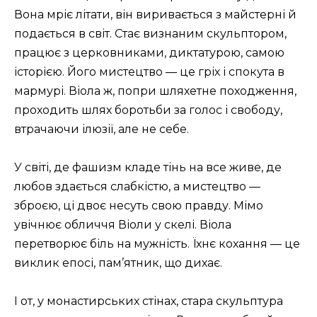
Вона мріє літати, він виривається з майстерні й
подається в світ. Стає визнаним скульптором,
працює з церковниками, диктатурою, самою
історією. Його мистецтво — це гріх і спокута в
мармурі. Віола ж, попри шляхетне походження,
проходить шлях боротьби за голос і свободу,
втрачаючи ілюзії, але не себе.
У світі, де фашизм кладе тінь на все живе, де
любов здається слабкістю, а мистецтво —
зброєю, ці двоє несуть свою правду. Мімо
увічнює обличчя Віоли у скелі. Віола
перетворює біль на мужність. Їхнє кохання — це
виклик епосі, пам’ятник, що дихає.
І от, у монастирських стінах, стара скульптура