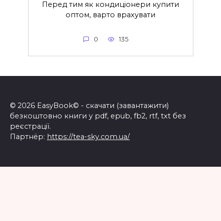
Перед тим як кондиціонери купити
оптом, варто врахувати
0
135
© 2026 EasyBook© - скачати (завантажити)
безкоштовно книги у pdf, epub, fb2, rtf, txt без
реєстрації.
Партнёр:
https://tea-sky.com.ua/