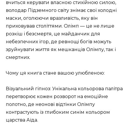
вчиться керувати власною стихійною силою,
володар Підземного світу знімає свої холодні
маски, оголюючи вразливість, яку він
приховував століттями. Олімп — це не лише
розкіш і безсмертя, це майданчик для
небезпечних ігор, де ревнощі богів можуть
зруйнувати життя як мешканців Олімпу, так і
смертних.
Чому ця книга стане вашою улюбленою:
Візуальний гіпноз: Унікальна кольорова палітра
перетворює кожен розворот на емоційне
полотно, де неонові відтінки Олімпу
контрастують із глибоким синім кольором
царства Аїда.