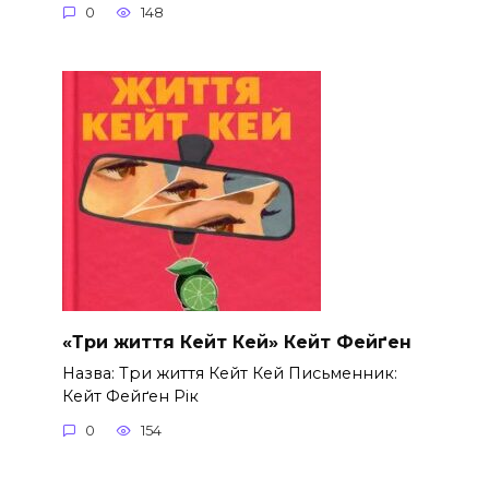
0
148
«Три життя Кейт Кей» Кейт Фейґен
Назва: Три життя Кейт Кей Письменник:
Кейт Фейґен Рік
0
154