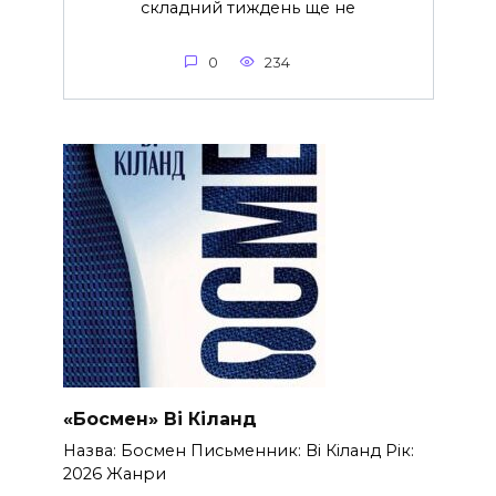
складний тиждень ще не
0
234
«Босмен» Ві Кіланд
Назва: Босмен Письменник: Ві Кіланд Рік:
2026 Жанри