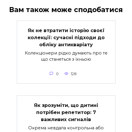
Вам також може сподобатися
Як не втратити історію своєї
колекції: сучасні підходи до
обліку антикваріату
Колекціонери рідко думають про те
що станеться з їхньою
0
128
Як зрозуміти, що дитині
потрібен репетитор: 7
важливих сигналів
Окрема невдала контрольна або