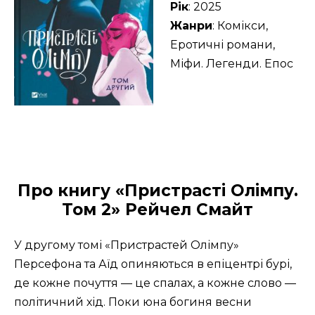
Рік
: 2025
Жанри
: Комікси,
Еротичні романи,
Міфи. Легенди. Епос
Про книгу «Пристрасті Олімпу.
Том 2» Рейчел Смайт
У другому томі «Пристрастей Олімпу»
Персефона та Аїд опиняються в епіцентрі бурі,
де кожне почуття — це спалах, а кожне слово —
політичний хід. Поки юна богиня весни