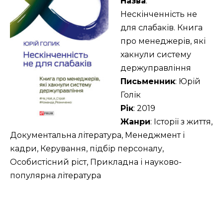
Назва
:
Нескінченність не
для слабаків. Книга
про менеджерів, які
хакнули систему
держуправління
Письменник
: Юрій
Голік
Рік
: 2019
Жанри
: Історії з життя,
Документальна література, Менеджмент і
кадри, Керування, підбір персоналу,
Особистісний ріст, Прикладна і науково-
популярна література