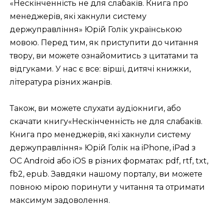
«Нескінченність не для слабаків. Книга про
менеджерів, які хакнули систему
держуправління» Юрій Голік українською
мовою. Перед тим, як приступити до читання
твору, ви можете ознайомитись з цитатами та
відгуками. У нас є все: вірші, дитячі книжки,
література різних жанрів.
Також, ви можете слухати аудіокниги, або
скачати книгу«Нескінченність не для слабаків.
Книга про менеджерів, які хакнули систему
держуправління» Юрій Голік на iPhone, iPad з
ОС Android або iOS в різних форматах: pdf, rtf, txt,
fb2, epub. Завдяки нашому порталу, ви можете
повною мірою поринути у читання та отримати
максимум задоволення.