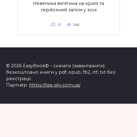
Невелика вм’ятина на крилі та
серйозний залом у зоні
0
144
© 2026 EasyBook© - скачати (завантажити)
безкоштовно книги у pdf, epub, fb2, rtf, txt без
реєстрації.
Партнёр:
https://tea-sky.com.ua/