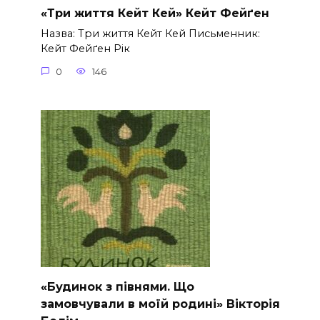
«Три життя Кейт Кей» Кейт Фейґен
Назва: Три життя Кейт Кей Письменник:
Кейт Фейґен Рік
0
146
«Будинок з півнями. Що
замовчували в моїй родині» Вікторія