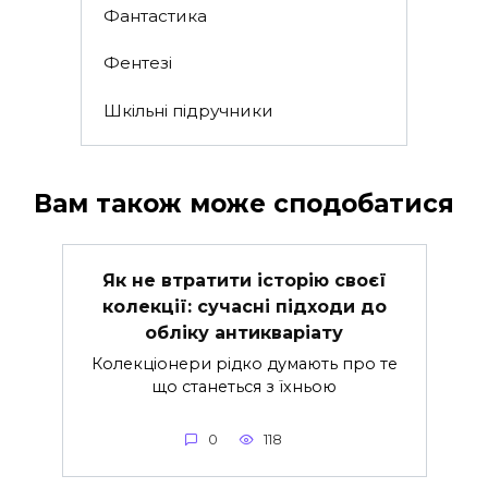
Фантастика
Фентезі
Шкільні підручники
Вам також може сподобатися
Як не втратити історію своєї
колекції: сучасні підходи до
обліку антикваріату
Колекціонери рідко думають про те
що станеться з їхньою
0
118