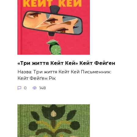
«Три життя Кейт Кей» Кейт Фейґен
Назва: Три життя Кейт Кей Письменник:
Кейт Фейґен Рік
0
148