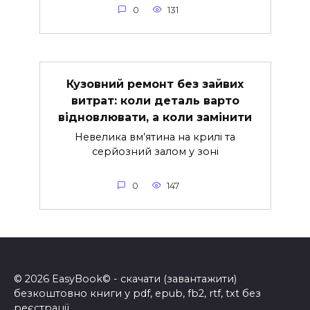
0
131
Кузовний ремонт без зайвих
витрат: коли деталь варто
відновлювати, а коли замінити
Невелика вм’ятина на крилі та
серйозний залом у зоні
0
147
© 2026 EasyBook© - скачати (завантажити)
безкоштовно книги у pdf, epub, fb2, rtf, txt без
реєстрації.