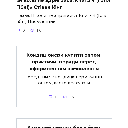
«Ніколи не здригайся. Книга 4 (Голлі
Гібні)» Стівен Кінг
Назва: Ніколи не здригайся. Книга 4 (Голлі
Гібні) Письменник
0
110
Кондиціонери купити оптом:
практичні поради перед
оформленням замовлення
Перед тим як кондиціонери купити
оптом, варто врахувати
0
115
Кузовний ремонт без зайвих