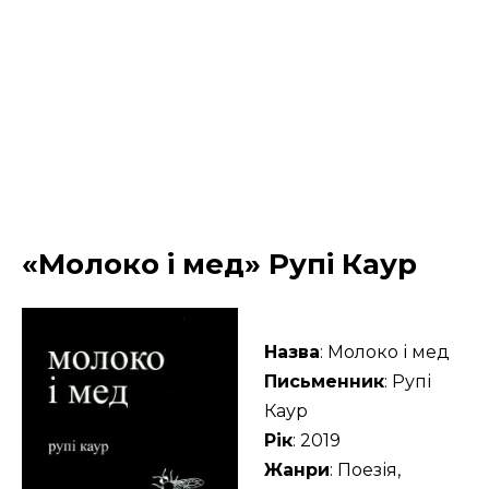
«Молоко і мед» Рупі Каур
Назва
: Молоко і мед
Письменник
: Рупі
Каур
Рік
: 2019
Жанри
: Поезія,