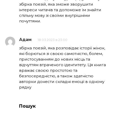
збірка поезій, яка зможе зворушити
інтереси читачів та допоможе їм знайти
спільну мову зі своїми внутрішніми
почуттями.
Адам
18.03.2023 в 23:00
збірка поезій, яка розповідає історії жінок,
які борються зі своєю самотністю, болем,
пристосуванням до нових місць та
відчуттям втраченого ідентитету. Ця книга
вражає своєю простотою та
безпосередністю, а також здатністю
авторки донести складні емоції в одному
рядку
Пошук