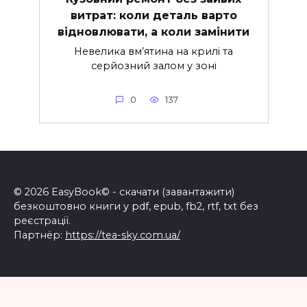
витрат: коли деталь варто
відновлювати, а коли замінити
Невелика вм’ятина на крилі та
серйозний залом у зоні
0
137
© 2026 EasyBook© - скачати (завантажити)
безкоштовно книги у pdf, epub, fb2, rtf, txt без
реєстрації.
Партнёр:
https://tea-sky.com.ua/