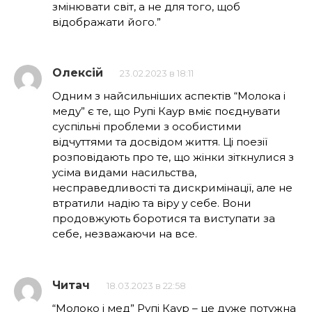
змінювати світ, а не для того, щоб
відображати його.”
Олексій
23.02.2023 в 18:11
Одним з найсильніших аспектів “Молока і
меду” є те, що Рупі Каур вміє поєднувати
суспільні проблеми з особистими
відчуттями та досвідом життя. Ці поезії
розповідають про те, що жінки зіткнулися з
усіма видами насильства,
несправедливості та дискримінації, але не
втратили надію та віру у себе. Вони
продовжують боротися та виступати за
себе, незважаючи на все.
Читач
18.03.2023 в 22:58
“Молоко і мед” Рупі Каур – це дуже потужна