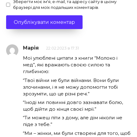
Зберегти моє ім'я, e-mail, та адресу сайту в цьому
браузері для моїх подальших коментарів.
Марія
22.02.2023 в 17:31
Мої улюблені цитати з книги “Молоко і
мед”, які вражають своєю силою та
глибиною:
“Твої війни не були війнами. Вони були
злочинами, і я не можу допомогти тобі
зрозуміти, що це різні речі.”
“Іноді ми повинні довго зазнавати болю,
щоб дійти до кінця своєї мрії.”
“Ти можеш піти з дому, але дім ніколи не
піде з тебе.”
“Ми – жінки, ми були створені для того, щоб