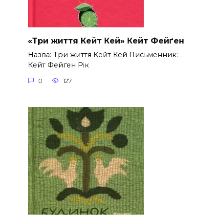
«Три життя Кейт Кей» Кейт Фейґен
Назва: Три життя Кейт Кей Письменник:
Кейт Фейґен Рік
0
127