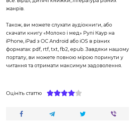
все: вірші, дитячі книжки, література різних
жанрів.
Також, ви можете слухати аудіокниги, або
скачати книгу «Молоко і мед» Рупі Каур на
iPhone, iPad з ОС Android або iOS в різних
форматах: pdf, rtf, txt, fb2, epub. Завдяки нашому
порталу, ви можете повною мірою поринути у
читання та отримати максимум задоволення.
Оцініть статтю