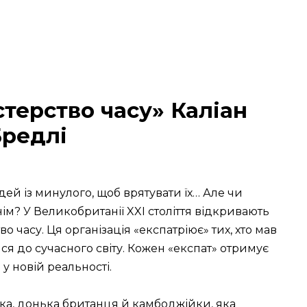
стерство часу» Каліан
редлі
юдей із минулого, щоб врятувати їх… Але чи
ім? У Великобританії XXI століття відкривають
тво часу. Ця організація «експатріює» тих, хто мав
ися до сучасного світу. Кожен «експат» отримує
у новій реальності.
ка, донька британця й камбоджійки, яка