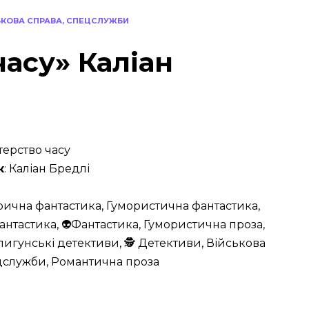
ЬКОВА СПРАВА, СПЕЦСЛУЖБИ
часу» Каліан
стерство часу
к
: Каліан Бредлі
орична фантастика, Гумористична фантастика,
антастика, 👽Фантастика, Гумористична проза,
игунські детективи, 🕵 Детективи, Військова
цслужби, Романтична проза