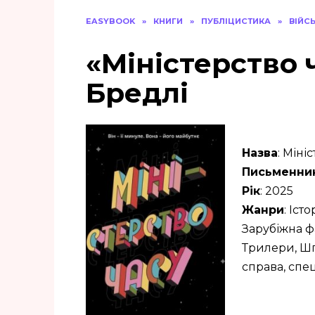
EASYBOOK
»
КНИГИ
»
ПУБЛІЦИСТИКА
»
ВІЙС
«Міністерство 
Бредлі
Назва
: Міні
Письменни
Рік
: 2025
Жанри
: Іст
Зарубіжна ф
Трилери, Шп
справа, спе