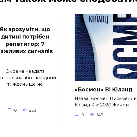
Як зрозуміти, що
дитині потрібен
репетитор: 7
важливих сигналів
Окрема невдала
нтрольна або складний
тиждень ще не
«Босмен» Ві Кіланд
Назва: Босмен Письменник
Кіланд Рік: 2026 Жанри
0
233
0
148