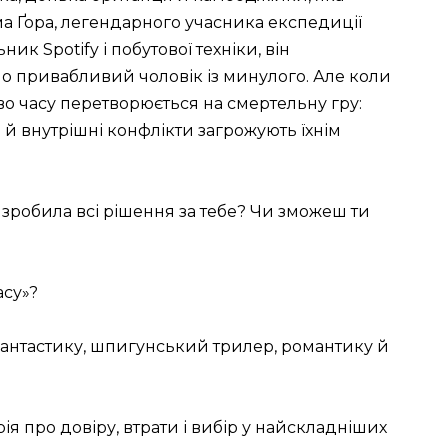
ма Ґора, легендарного учасника експедиції
к Spotify і побутової техніки, він
о привабливий чоловік із минулого. Але коли
во часу перетворюється на смертельну гру:
 й внутрішні конфлікти загрожують їхнім
 зробила всі рішення за тебе? Чи зможеш ти
асу»?
антастику, шпигунський трилер, романтику й
рія про довіру, втрати і вибір у найскладніших