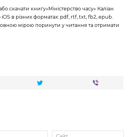
або скачати книгу«Міністерство часу» Каліан
OS в різних форматах: pdf, rtf, txt, fb2, epub.
овною мірою поринути у читання та отримати
Сайт