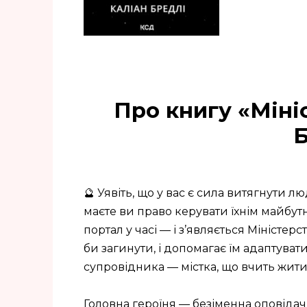
Про книгу «Міні
Б
🔮 Уявіть, що у вас є сила витягнути л
маєте ви право керувати їхнім майбутн
портал у часі — і з’являється Міністерс
би загинути, і допомагає їм адаптуват
супровідника — містка, що вчить жити 
Головна героїня — безіменна оповідач