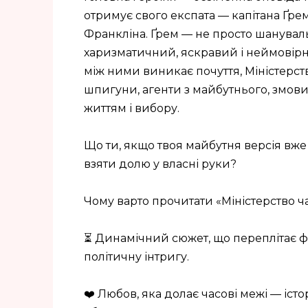
отримує свого експата — капітана Ґре
Франкліна. Ґрем — не просто шанувальни
харизматичний, яскравий і неймовірн
між ними виникає почуття, Міністерст
шпигуни, агенти з майбутнього, змови
життям і вибору.
Що ти, якщо твоя майбутня версія вже
взяти долю у власні руки?
Чому варто прочитати «Міністерство ч
⏳ Динамічний сюжет, що переплітає ф
політичну інтригу.
❤️ Любов, яка долає часові межі — істо