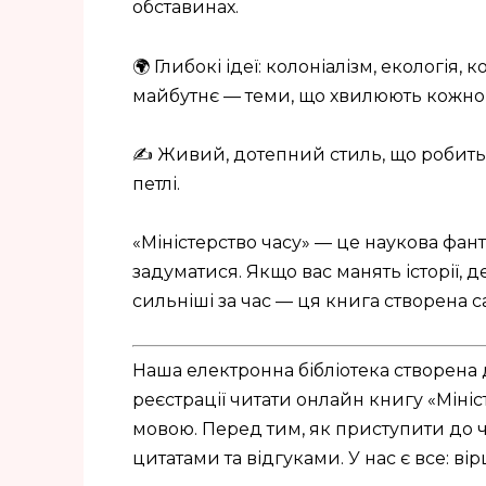
обставинах.
🌍 Глибокі ідеї: колоніалізм, екологія, 
майбутнє — теми, що хвилюють кожно
✍️ Живий, дотепний стиль, що робить
петлі.
«Міністерство часу» — це наукова фант
задуматися. Якщо вас манять історії, д
сильніші за час — ця книга створена с
Наша електронна бібліотека створена 
реєстрації читати онлайн книгу «Мініс
мовою. Перед тим, як приступити до 
цитатами та відгуками. У нас є все: вір