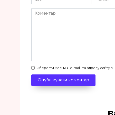
*
*
Коментар
Зберегти моє ім'я, e-mail, та адресу сайту 
В