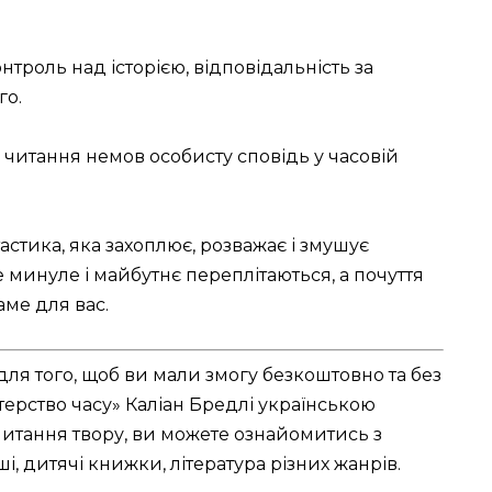
контроль над історією, відповідальність за
го.
 читання немов особисту сповідь у часовій
астика, яка захоплює, розважає і змушує
е минуле і майбутнє переплітаються, а почуття
аме для вас.
для того, щоб ви мали змогу безкоштовно та без
терство часу» Каліан Бредлі українською
читання твору, ви можете ознайомитись з
ші, дитячі книжки, література різних жанрів.