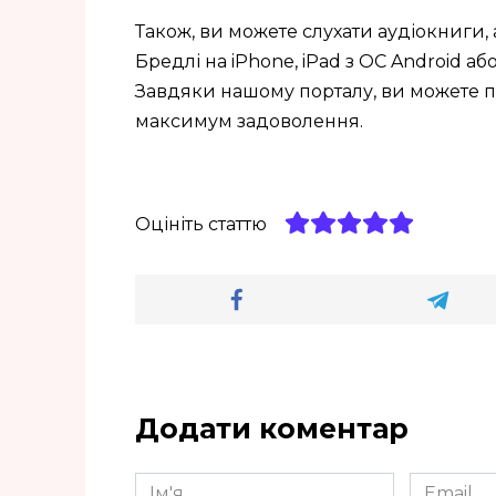
Також, ви можете слухати аудіокниги, 
Бредлі на iPhone, iPad з ОС Android або i
Завдяки нашому порталу, ви можете п
максимум задоволення.
Оцініть статтю
Додати коментар
Ім'я
Email