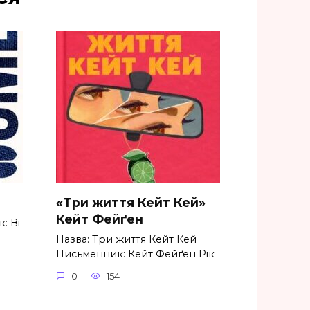
«Три життя Кейт Кей»
Кейт Фейґен
: Ві
Назва: Три життя Кейт Кей
Письменник: Кейт Фейґен Рік
0
154