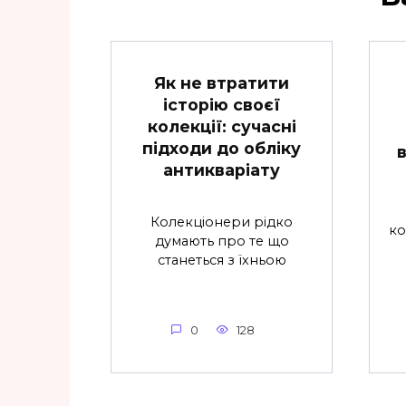
Як не втратити
історію своєї
колекції: сучасні
підходи до обліку
антикваріату
Колекціонери рідко
ко
думають про те що
станеться з їхньою
0
128