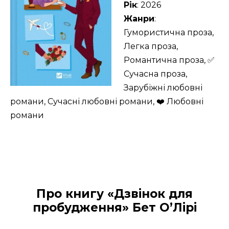
Рік
: 2026
Жанри
:
Гумористична проза,
Легка проза,
Романтична проза, ✅
Сучасна проза,
Зарубіжні любовні
романи, Сучасні любовні романи, ❤️ Любовні
романи
Про книгу «Дзвінок для
пробудження» Бет О’Лірі