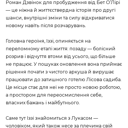
Роман Дзвінок для пробудження від Бет О’Лірі
— це ніжна й життєствердна історія про другі
шанси, внутрішні зміни та силу відкриватися
новому навіть після розчарувань.
Головна героїня, Іззі, опиняється на
переломному етапі життя: позаду — болісний
розрив і відчуття втоми від усього, що більше
не працює. У пошуках оновлення вона приймає
рішення почати з чистого аркуша й вирушає
працювати до затишного готелю Лісова садиба.
Це місце стає для неї не просто новою роботою,
а простором для переосмислення себе,
власних бажань і майбутнього.
Саме тут Іззі знайомиться з Лукасом —
чоловіком, який також несе за плечима свій