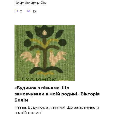
Кейт Фейґен Рік
0
151
«Будинок з півнями. Що
замовчували в моїй родині» Вікторія
Белім
Назва: Будинок з півнями. Що замовчували
в моїй родині