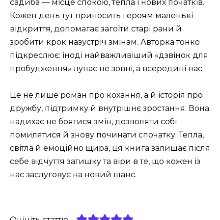
садиба — місце спокою, тепла і нових початків.
Кожен день тут приносить героям маленькі
відкриття, допомагає загоїти старі рани й
зробити крок назустріч змінам. Авторка тонко
підкреслює: іноді найважливіший «дзвінок для
пробудження» лунає не зовні, а всередині нас.
Це не лише роман про кохання, а й історія про
дружбу, підтримку й внутрішнє зростання. Вона
надихає не боятися змін, дозволяти собі
помилятися й знову починати спочатку. Тепла,
світла й емоційно щира, ця книга залишає після
себе відчуття затишку та віри в те, що кожен із
нас заслуговує на новий шанс.
Оцініть статтю