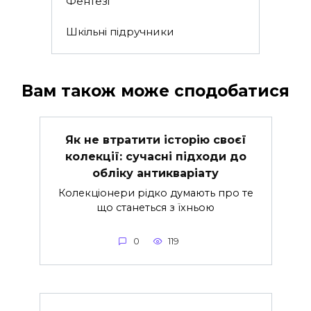
Фентезі
Шкільні підручники
Вам також може сподобатися
Як не втратити історію своєї
колекції: сучасні підходи до
обліку антикваріату
Колекціонери рідко думають про те
що станеться з їхньою
0
119