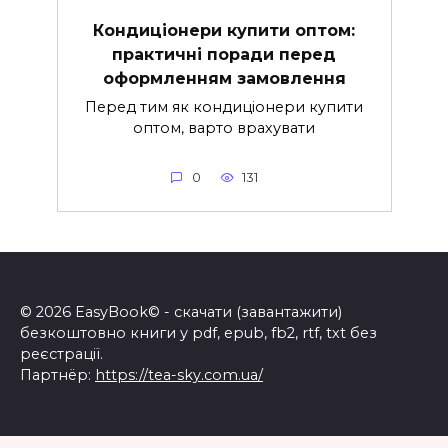
Кондиціонери купити оптом:
практичні поради перед
оформленням замовлення
Перед тим як кондиціонери купити
оптом, варто врахувати
0
131
© 2026 EasyBook© - скачати (завантажити)
безкоштовно книги у pdf, epub, fb2, rtf, txt без
реєстрації.
Партнёр:
https://tea-sky.com.ua/