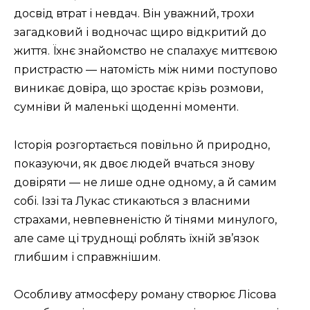
досвід втрат і невдач. Він уважний, трохи
загадковий і водночас щиро відкритий до
життя. Їхнє знайомство не спалахує миттєвою
пристрастю — натомість між ними поступово
виникає довіра, що зростає крізь розмови,
сумніви й маленькі щоденні моменти.
Історія розгортається повільно й природно,
показуючи, як двоє людей вчаться знову
довіряти — не лише одне одному, а й самим
собі. Іззі та Лукас стикаються з власними
страхами, невпевненістю й тінями минулого,
але саме ці труднощі роблять їхній зв’язок
глибшим і справжнішим.
Особливу атмосферу роману створює Лісова