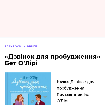
EASYBOOK
»
КНИГИ
«Дзвінок для пробудження»
Бет О’Лірі
Назва
: Дзвінок для
пробудження
Письменник
: Бет
О’Лірі