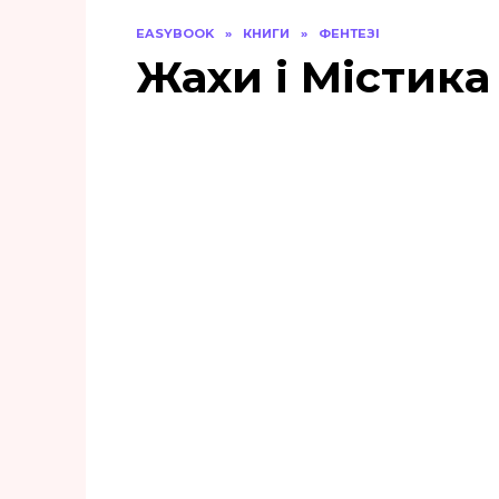
EASYBOOK
»
КНИГИ
»
ФЕНТЕЗІ
Жахи і Містика
«Примарний
вершник: Дорога до
пекла» Ґарт Енніс
0
328
«В1ЛЬЯМ» Мейсон
Койл
0
115