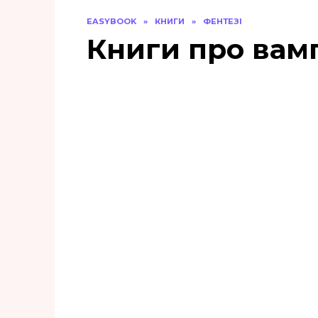
EASYBOOK
»
КНИГИ
»
ФЕНТЕЗІ
Книги про вамп
«Навіки. Книга 4
(Непристойно багаті
вампіри)» Дженіва Лі
0
81
«Обрана для
берсерка» Лаванда
Різ