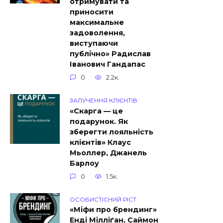
отримувати та
приносити
максимальне
задоволення,
виступаючи
публічно» Радислав
Іванович Гандапас
0
2.2к.
ЗАЛУЧЕННЯ КЛІЄНТІВ
«Скарга — це
подарунок. Як
зберегти лояльність
клієнтів» Клаус
Мьоллер, Джанель
Барлоу
0
1.5к.
ОСОБИСТІСНИЙ РІСТ
«Міфи про брендинг»
Енді Мілліґан, Саймон