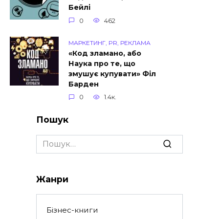
Бейлі
0
462
МАРКЕТИНГ, PR, РЕКЛАМА
«Код зламано, або
Наука про те, що
змушує купувати» Філ
Барден
0
1.4к.
Пошук
Search
for:
Жанри
Бізнес-книги