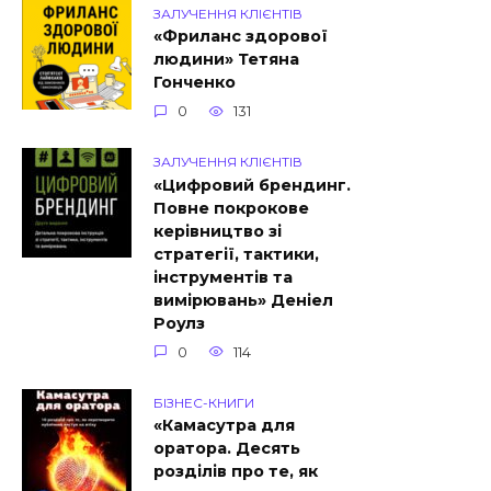
ЗАЛУЧЕННЯ КЛІЄНТІВ
«Фриланс здорової
людини» Тетяна
Гонченко
0
131
ЗАЛУЧЕННЯ КЛІЄНТІВ
«Цифровий брендинг.
Повне покрокове
керівництво зі
стратегії, тактики,
інструментів та
вимірювань» Деніел
Роулз
0
114
БІЗНЕС-КНИГИ
«Камасутра для
оратора. Десять
розділів про те, як