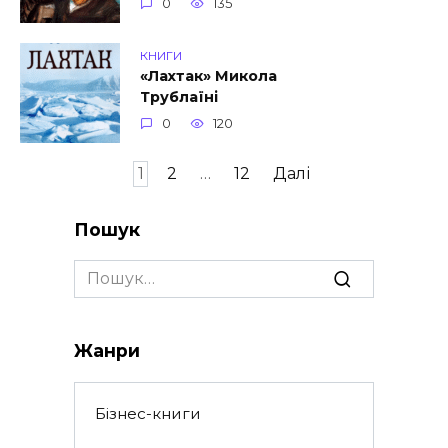
0
135
КНИГИ
«Лахтак» Микола
Трублаїні
0
120
Пагінація
1
2
…
12
Далі
записів
Пошук
Search
for:
Жанри
Бізнес-книги