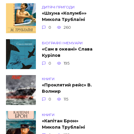
ДИТЯЧІ ПРИГОДИ
«Шхуна «Колумб»»
Микола Трублаїні
0
260
БІОГРАФІЇ І МЕМУАРИ
«Сам в океані» Слава
Курілов
0
195
КНИГИ
«Проклятий рейс» В.
Волмир
0
115
КНИГИ
«Капітан Брон»
Микола Трублаїні