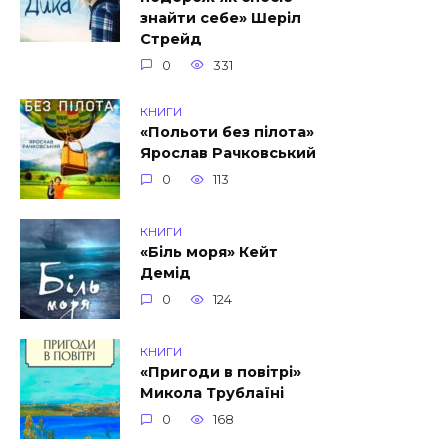
знайти себе» Шеріл
Стрейд
0
331
КНИГИ
«Польоти без пілота»
Ярослав Рачковський
0
113
КНИГИ
«Біль моря» Кейт
Демід
0
124
КНИГИ
«Пригоди в повітрі»
Микола Трублаїні
0
168