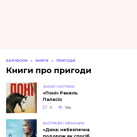
EASYBOOK
»
КНИГИ
»
ПРИГОДИ
Книги про пригоди
ЖАХИ І МІСТИКА
«Поні» Ракель
Паласіо
0
164
БІОГРАФІЇ І МЕМУАРИ
«Дика: небезпечна
подорож як спосіб