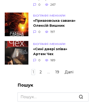
0
267
БІОГРАФІЇ І МЕМУАРИ
«Приазовська савана»
Олексій Вишник
0
197
БІОГРАФІЇ І МЕМУАРИ
«Сині двері зліва»
Артем Чех
0
189
Пагінація
1
2
…
19
Далі
записів
Пошук
Search
for: