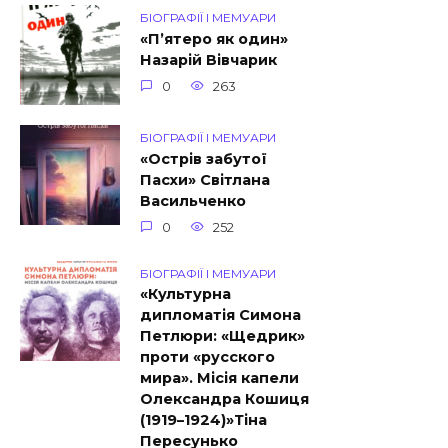
БІОГРАФІЇ І МЕМУАРИ
«П’ятеро як один»
Назарій Вівчарик
0
263
БІОГРАФІЇ І МЕМУАРИ
«Острів забутої
Пасхи» Світлана
Васильченко
0
252
БІОГРАФІЇ І МЕМУАРИ
«Культурна
дипломатія Симона
Петлюри: «Щедрик»
проти «русского
мира». Місія капели
Олександра Кошиця
(1919–1924)»Тіна
Пересунько