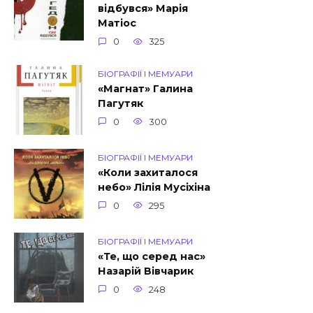
відбувся» Марія
Матіос
0
325
БІОГРАФІЇ І МЕМУАРИ
«Магнат» Галина
Пагутяк
0
300
БІОГРАФІЇ І МЕМУАРИ
«Коли захиталося
небо» Лілія Мусіхіна
0
295
БІОГРАФІЇ І МЕМУАРИ
«Те, що серед нас»
Назарій Вівчарик
0
248