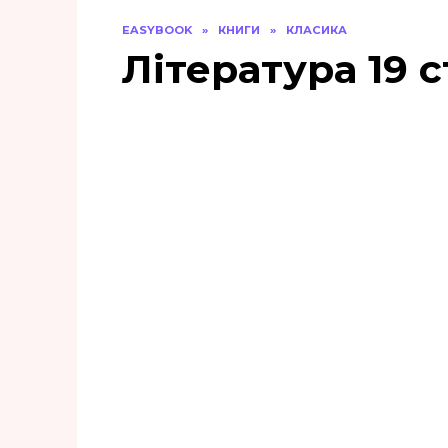
EASYBOOK
»
КНИГИ
»
КЛАСИКА
Література 19 с
«Пісня про Гайавату»
Генрі Водсворт
Лонгфелло
0
226
«Робін Гуд»
Олександр Дюма
0
149