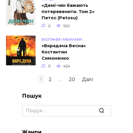
«Демі-чян бажають
потеревенити. Том 2»
Петос (Petosu)
0
100
БІОГРАФІЇ І МЕМУАРИ
«Вкрадена Весна»
Костянтин
Симоненко
0
424
Пагінація
1
2
…
20
Далі
записів
Пошук
Search
for:
Жанри