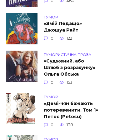
0
460
ГУМОР
«Змій Ледащо»
Джошуа Райт
0
122
ГУМОРИСТИЧНА ПРОЗА
«Суджений, або
Шлюб з розрахунку»
Ольга Обська
0
153
ГУМОР
«Демі-чян бажають
потеревенити. Том 1»
Петос (Petosu)
0
138
ГУМОР