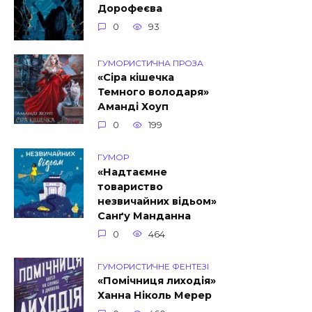
Дорофеєва
0
93
ГУМОРИСТИЧНА ПРОЗА
«Сіра кішечка
Темного володаря»
Аманді Хоуп
0
199
ГУМОР
«Надтаємне
товариство
незвичайних відьом»
Санґу Манданна
0
464
ГУМОРИСТИЧНЕ ФЕНТЕЗІ
«Помічниця лиходія»
Ханна Ніколь Мерер