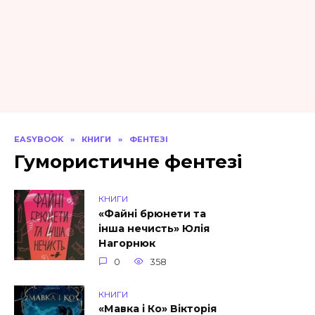
EASYBOOK
»
КНИГИ
»
ФЕНТЕЗІ
Гумористичне фентезі
КНИГИ
«Файні брюнети та
інша нечисть» Юлія
Нагорнюк
0
358
КНИГИ
«Мавка і Ко» Вікторія