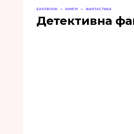
EASYBOOK
»
КНИГИ
»
ФАНТАСТИКА
Детективна фа
«Аквамен:
Андромеда» Рам Ві,
Крістіан Ворд
0
112
«1Q84. Книга ІІІ
(жовтень — грудень)»