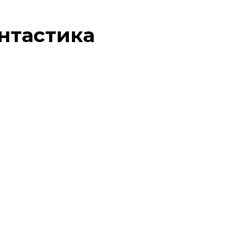
нтастика
«Аномалія» Андрій
Новік
0
232
«Двері у Літо» Роберт
Гайнлайн
0
1.3к.