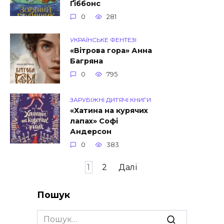
Ґіббонс
0
281
УКРАЇНСЬКЕ ФЕНТЕЗІ
«Вітрова гора» Анна
Багряна
0
795
ЗАРУБІЖНІ ДИТЯЧІ КНИГИ
«Хатина на курячих
лапах» Софі
Андерсон
0
383
Пагінація
1
2
Далі
записів
Пошук
Search