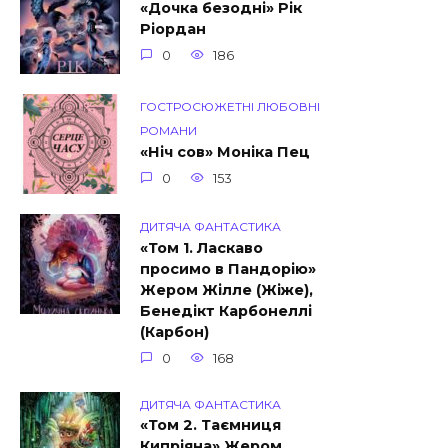
«Дочка безодні» Рік
Ріордан
0
186
ГОСТРОСЮЖЕТНІ ЛЮБОВНІ
РОМАНИ
«Ніч сов» Моніка Пец
0
153
ДИТЯЧА ФАНТАСТИКА
«Том 1. Ласкаво
просимо в Пандорію»
Жером Жілле (Жіже),
Бенедікт Карбонеллі
(Карбон)
0
168
ДИТЯЧА ФАНТАСТИКА
«Том 2. Таємниця
Кипріяна» Жером