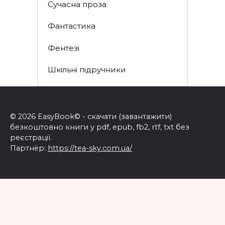
Сучасна проза
Фантастика
Фентезі
Шкільні підручники
© 2026 EasyBook© - скачати (завантажити)
безкоштовно книги у pdf, epub, fb2, rtf, txt без
реєстрації.
Партнёр:
https://tea-sky.com.ua/