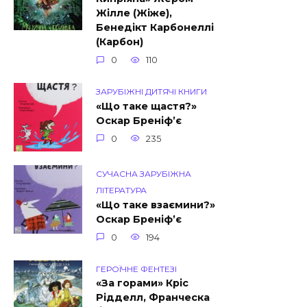
Жілле (Жіже),
Бенедікт Карбонеллі
(Карбон)
0
110
ЗАРУБІЖНІ ДИТЯЧІ КНИГИ
«Що таке щастя?»
Оскар Бреніф’є
0
235
СУЧАСНА ЗАРУБІЖНА
ЛІТЕРАТУРА
«Що таке взаємини?»
Оскар Бреніф’є
0
194
ГЕРОЇЧНЕ ФЕНТЕЗІ
«За горами» Кріс
Рідделл, Франческа